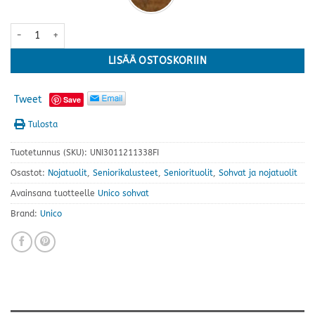
Helmi Plus nojatuoli · useita värejä määrä
LISÄÄ OSTOSKORIIN
Tweet
Save
Tulosta
Tuotetunnus (SKU):
UNI3011211338FI
Osastot:
Nojatuolit
,
Seniorikalusteet
,
Seniorituolit
,
Sohvat ja nojatuolit
Avainsana tuotteelle
Unico sohvat
Brand:
Unico