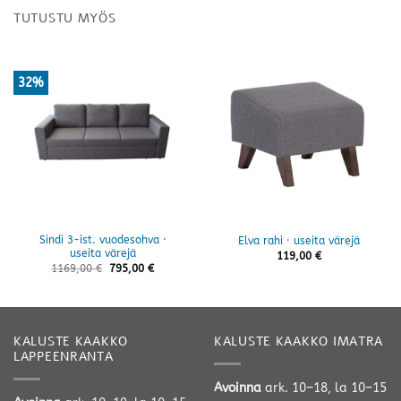
TUTUSTU MYÖS
32%
Sindi 3-ist. vuodesohva ·
Elva rahi · useita värejä
useita värejä
119,00
€
1169,00
€
795,00
€
KALUSTE KAAKKO
KALUSTE KAAKKO IMATRA
LAPPEENRANTA
Avoinna
ark. 10–18, la 10–15