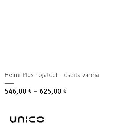
Helmi Plus nojatuoli · useita värejä
Hintaluokka:
546,00
–
625,00
€
€
546,00 €
-
625,00 €