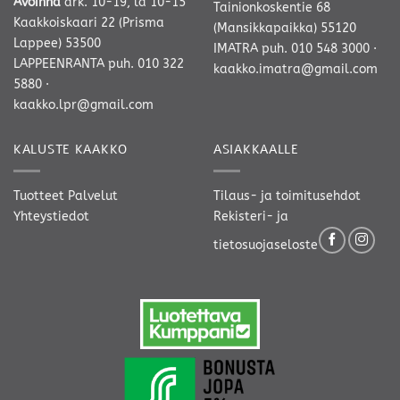
Avoinna
ark. 10-19, la 10-15
Tainionkoskentie 68
Kaakkoiskaari 22 (Prisma
(Mansikkapaikka) 55120
Lappee) 53500
IMATRA
puh. 010 548 3000
·
LAPPEENRANTA
puh. 010 322
kaakko.imatra@gmail.com
5880
·
kaakko.lpr@gmail.com
KALUSTE KAAKKO
ASIAKKAALLE
Tuotteet
Palvelut
Tilaus- ja toimitusehdot
Yhteystiedot
Rekisteri- ja
tietosuojaseloste