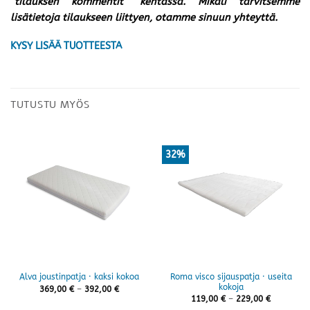
”tilauksen kommentit” kentässä. Mikäli tarvitsemme
lisätietoja tilaukseen liittyen, otamme sinuun yhteyttä.
KYSY LISÄÄ TUOTTEESTA
TUTUSTU MYÖS
32%
Roma visco sijauspatja · useita
Alva joustinpatja · kaksi kokoa
kokoja
Hintaluokka:
369,00
€
–
392,00
€
369,00 €
Hintaluok
119,00
€
–
229,00
€
-
119,00 €