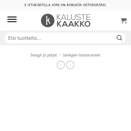
Skip
S-ETUKORTILLA JOPA 5% BONUSTA OSTOKSISTASI.
to
content
Etsi:
Sängyt ja patjat
/
Sänkyjen lisävarusteet