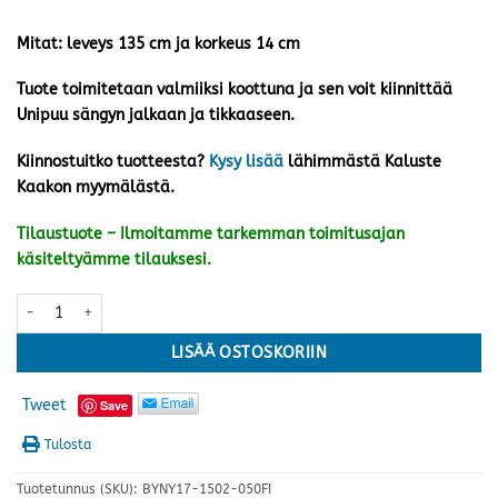
Mitat: leveys 135 cm ja korkeus 14 cm
Tuote toimitetaan valmiiksi koottuna ja sen voit kiinnittää
Unipuu sängyn jalkaan ja tikkaaseen.
Kiinnostuitko tuotteesta?
Kysy lisää
lähimmästä Kaluste
Kaakon myymälästä.
Tilaustuote – Ilmoitamme tarkemman toimitusajan
käsiteltyämme tilauksesi.
Unipuu lyhyt lisäturvalaita, musta määrä
LISÄÄ OSTOSKORIIN
Tweet
Save
Tulosta
Tuotetunnus (SKU):
BYNY17-1502-050FI