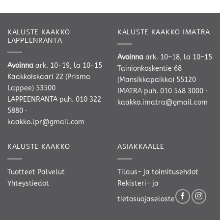
392,00 €
-
229,00 €
KALUSTE KAAKKO
KALUSTE KAAKKO IMATRA
LAPPEENRANTA
Avoinna
ark. 10–18, la 10–15
Avoinna
ark. 10-19, la 10-15
Tainionkoskentie 68
Kaakkoiskaari 22 (Prisma
(Mansikkapaikka) 55120
Lappee) 53500
IMATRA
puh. 010 548 3000
·
LAPPEENRANTA
puh. 010 322
kaakko.imatra@gmail.com
5880
·
kaakko.lpr@gmail.com
KALUSTE KAAKKO
ASIAKKAALLE
Tuotteet
Palvelut
Tilaus- ja toimitusehdot
Yhteystiedot
Rekisteri- ja
tietosuojaseloste