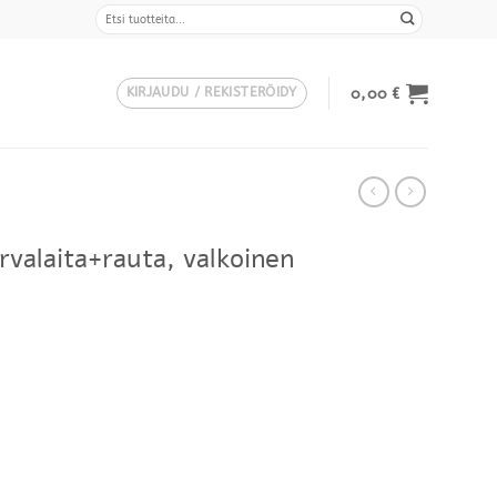
Etsi:
0,00
€
KIRJAUDU / REKISTERÖIDY
rvalaita+rauta, valkoinen