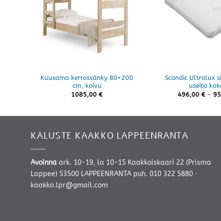
Kuusamo kerrossänky 80×200
Scandic Ultralux si
cm, koivu
useita kok
1085,00
€
496,00
€
–
95
KALUSTE KAAKKO LAPPEENRANTA
Avoinna
ark. 10-19, la 10-15 Kaakkoiskaari 22 (Prisma
Lappee) 53500 LAPPEENRANTA
puh. 010 322 5880
·
kaakko.lpr@gmail.com