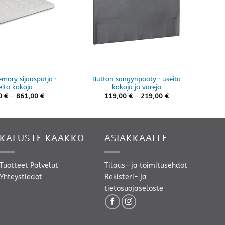
mory sijauspatja ·
Button sängynpääty · useita
Alva
eita kokoja
kokoja ja värejä
Hintaluokka:
Hintaluokka:
0
€
–
861,00
€
119,00
€
–
219,00
€
382,00 €
119,00 €
-
-
861,00 €
219,00 €
KALUSTE KAAKKO
ASIAKKAALLE
Tuotteet
Palvelut
Tilaus- ja toimitusehdot
Yhteystiedot
Rekisteri- ja
tietosuojaseloste