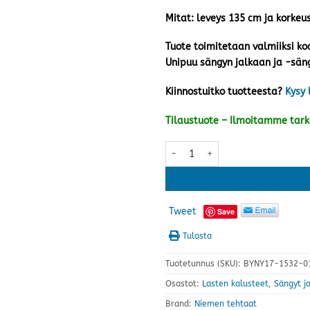
Mitat: leveys 135 cm ja korkeu
Tuote toimitetaan valmiiksi ko
Unipuu sängyn jalkaan ja -säng
Kiinnostuitko tuotteesta?
Kysy 
Tilaustuote – Ilmoitamme tar
Unipuu lyhyt lisäturvalaita+raut
Tweet
Save
Tulosta
Tuotetunnus (SKU):
BYNY17-1532-01
Osastot:
Lasten kalusteet
,
Sängyt ja
Brand:
Niemen tehtaat