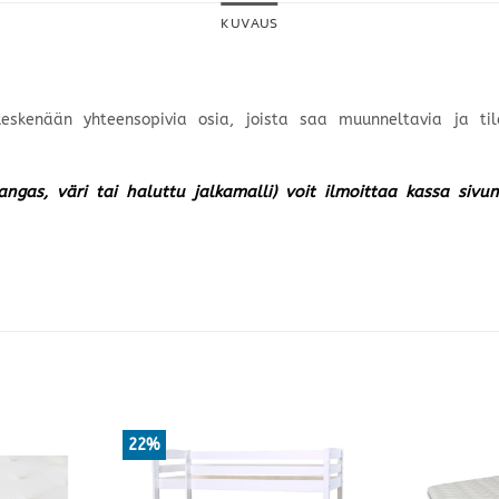
KUVAUS
 keskenään yhteensopivia osia, joista saa muunneltavia ja ti
kangas, väri tai haluttu jalkamalli) voit ilmoittaa kassa siv
22%