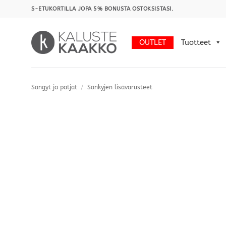
Skip
S-ETUKORTILLA JOPA 5% BONUSTA OSTOKSISTASI.
to
content
OUTLET
Tuotteet
Sängyt ja patjat
/
Sänkyjen lisävarusteet