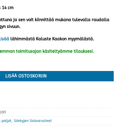
s 14 cm
ottuna ja sen voit kiinnittää mukana tulevalla raudalla
yn sivuun.
lisää
lähimmästä Kaluste Kaakon myymälästä.
kemman toimitusajan käsiteltyämme tilauksesi.
a, valkoinen määrä
LISÄÄ OSTOSKORIIN
0FI
 patjat
,
Sänkyjen lisävarusteet