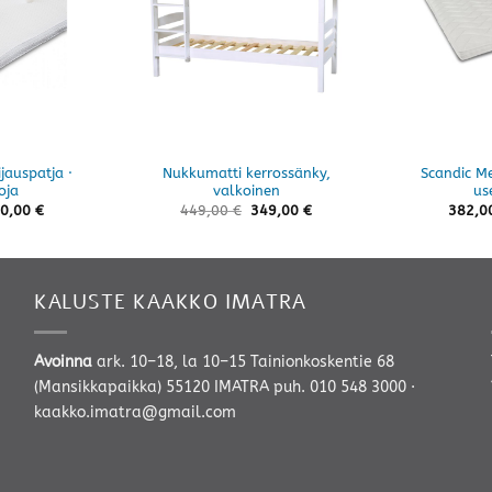
jauspatja ·
Nukkumatti kerrossänky,
Scandic Me
oja
valkoinen
us
Hintaluokka:
0,00
€
449,00
€
349,00
€
382,0
496,00 €
-
950,00 €
KALUSTE KAAKKO IMATRA
Avoinna
ark. 10–18, la 10–15 Tainionkoskentie 68
(Mansikkapaikka) 55120 IMATRA
puh. 010 548 3000
·
kaakko.imatra@gmail.com