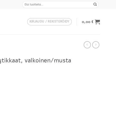
Etsi:
0,00
€
KIRJAUDU / REKISTERÖIDY
tikkaat, valkoinen/musta