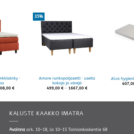
35%
nkkisänky ·
Amore runkopatjasetti · useita
Alva hygieni
oa
kokoja ja värejä
407,0
Hintaluokka:
Hintaluokka:
08,00
€
499,00
€
–
1667,00
€
2038,00 €
499,00 €
-
-
3708,00 €
1667,00 €
KALUSTE KAAKKO IMATRA
Avoinna
ark. 10–18, la 10–15 Tainionkoskentie 68