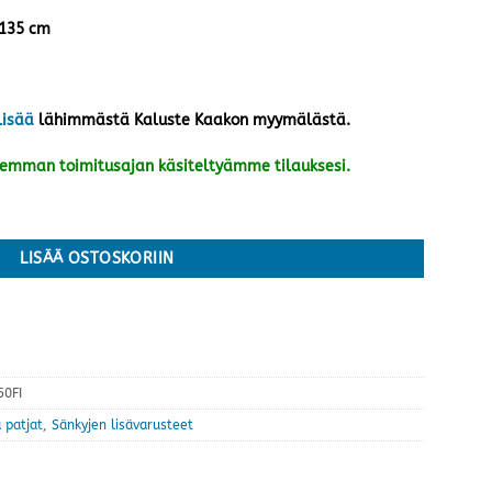
 135 cm
lisää
lähimmästä Kaluste Kaakon myymälästä.
kemman toimitusajan käsiteltyämme tilauksesi.
oinen/musta määrä
LISÄÄ OSTOSKORIIN
0FI
 patjat
,
Sänkyjen lisävarusteet