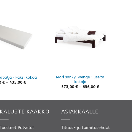
9%
Mori sänky, wenge · useita
apatja · kaksi kokoa
Nott
kokoja
Hintaluokka:
0
€
–
435,00
€
407,00 €
Hintaluokka:
573,00
€
–
636,00
€
-
573,00 €
435,00 €
-
636,00 €
KALUSTE KAAKKO
ASIAKKAALLE
Tuotteet
Palvelut
Tilaus- ja toimitusehdot