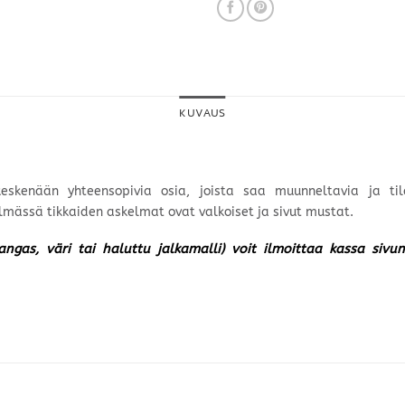
KUVAUS
 keskenään yhteensopivia osia, joista saa muunneltavia ja ti
mässä tikkaiden askelmat ovat valkoiset ja sivut mustat.
kangas, väri tai haluttu jalkamalli) voit ilmoittaa kassa siv