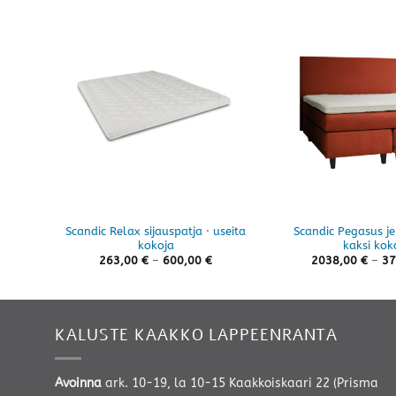
Scandic Relax sijauspatja · useita
Scandic Pegasus je
kokoja
kaksi kok
Hintaluokka:
263,00
€
–
600,00
€
2038,00
€
–
37
263,00 €
-
600,00 €
KALUSTE KAAKKO LAPPEENRANTA
Avoinna
ark. 10-19, la 10-15 Kaakkoiskaari 22 (Prisma