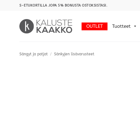
Skip
S-ETUKORTILLA JOPA 5% BONUSTA OSTOKSISTASI.
to
content
OUTLET
Tuotteet
Sängyt ja patjat
/
Sänkyjen lisävarusteet