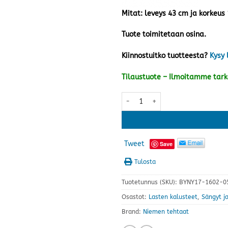
Mitat: leveys 43 cm ja korkeus
Tuote toimitetaan osina.
Kiinnostuitko tuotteesta?
Kysy 
Tilaustuote – Ilmoitamme tar
Unipuu kerrossänkytikkaat, valk
Tweet
Save
Tulosta
Tuotetunnus (SKU):
BYNY17-1602-05
Osastot:
Lasten kalusteet
,
Sängyt ja
Brand:
Niemen tehtaat