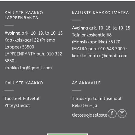
KALUSTE KAAKKO
KALUSTE KAAKKO IMATRA
LAPPEENRANTA
Avoinna
ark. 10–18, la 10–15
Avoinna
ark. 10-19, la 10-15
Tainionkoskentie 68
Kaakkoiskaari 22 (Prisma
(Mansikkapaikka) 55120
Lappee) 53500
IMATRA
puh. 010 548 3000
·
LAPPEENRANTA
puh. 010 322
kaakko.imatra@gmail.com
5880
·
kaakko.lpr@gmail.com
KALUSTE KAAKKO
ASIAKKAALLE
Tuotteet
Palvelut
Tilaus- ja toimitusehdot
Yhteystiedot
Rekisteri- ja
tietosuojaseloste