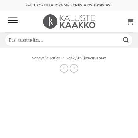
Skip
S-ETUKORTILLA JOPA 5% BONUSTA OSTOKSISTASI.
to
content
Etsi:
Sängyt ja patjat
/
Sänkyjen lisävarusteet