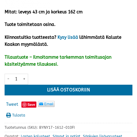
Mitat: leveys 43 cm ja korkeus 162 cm
Tuote toimitetaan osina.
Kiinnostuitko tuotteesta?
Kysy lisää
lähimmästä Kaluste
Kaakon myymälästä.
Tilaustuote – Ilmoitamme tarkemman toimitusajan
käsiteltyämme tilauksesi.
Unipuu parvitikkaat, valkoinen määrä
LISÄÄ OSTOSKORIIN
Tweet
Save
Tulosta
Tuotetunnus (SKU):
BYNY17-1612-010FI
Osastot:
Lasten kalusteet
,
Sängyt ja patjat
,
Sänkyjen lisävarusteet