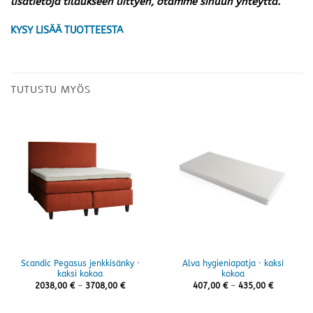
lisätietoja tilaukseen liittyen, otamme sinuun yhteyttä.
KYSY LISÄÄ TUOTTEESTA
TUTUSTU MYÖS
Scandic Pegasus jenkkisänky ·
Alva hygieniapatja · kaksi
kaksi kokoa
kokoa
Hintaluokka:
Hintaluok
2038,00
€
–
3708,00
€
407,00
€
–
435,00
€
2038,00 €
407,00 €
-
-
3708,00 €
435,00 €