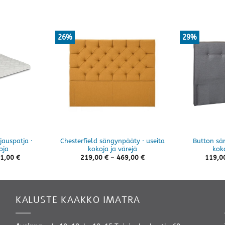
26%
29%
jauspatja ·
Chesterfield sängynpääty · useita
Button sä
oja
kokoja ja värejä
koko
Hintaluokka:
Hintaluokka:
1,00
€
219,00
€
–
469,00
€
119,0
382,00 €
219,00 €
-
-
861,00 €
469,00 €
KALUSTE KAAKKO IMATRA