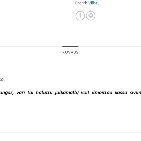
Brand:
Vilbel
KUVAUS
so.
kangas, väri tai haluttu jalkamalli) voit ilmoittaa kassa siv