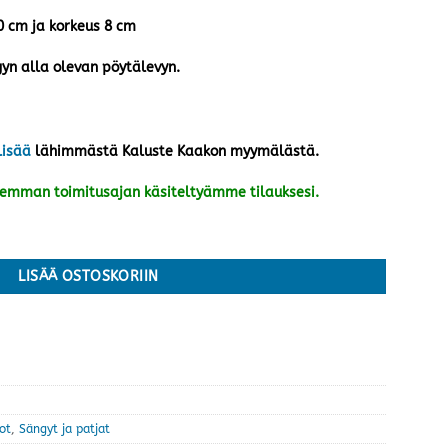
60 cm ja korkeus 8 cm
yn alla olevan pöytälevyn.
lisää
lähimmästä Kaluste Kaakon myymälästä.
kemman toimitusajan käsiteltyämme tilauksesi.
 valkoinen määrä
LISÄÄ OSTOSKORIIN
ot
,
Sängyt ja patjat