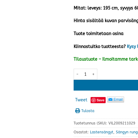
Mitat: leveys: 195 cm, syvyys 
Hinta sisältää kuvan parvisäng
Tuote toimitetaan osina
Kiinnostuitko tuotteesta?
Kysy 
Tilaustuote – Ilmoitamme tar
Nukkumatti parvisängyn työtaso,
Tweet
Save
Tulosta
Tuotetunnus (SKU):
VIL2009211029
Osastot:
Lastensängyt
,
Sängyn rung