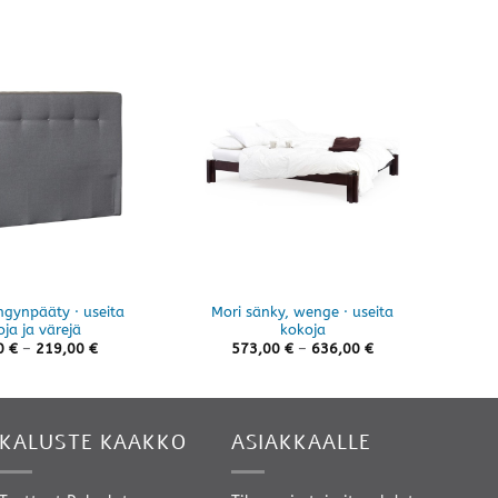
ngynpääty · useita
Mori sänky, wenge · useita
Alva
ja ja värejä
kokoja
Hintaluokka:
Hintaluokka:
0
€
–
219,00
€
573,00
€
–
636,00
€
119,00 €
573,00 €
-
-
219,00 €
636,00 €
KALUSTE KAAKKO
ASIAKKAALLE