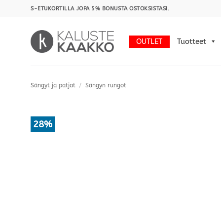
Skip
S-ETUKORTILLA JOPA 5% BONUSTA OSTOKSISTASI.
to
content
OUTLET
Tuotteet
Sängyt ja patjat
/
Sängyn rungot
28%