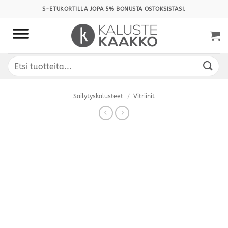
Skip
S-ETUKORTILLA JOPA 5% BONUSTA OSTOKSISTASI.
to
content
Etsi:
Säilytyskalusteet
/
Vitriinit