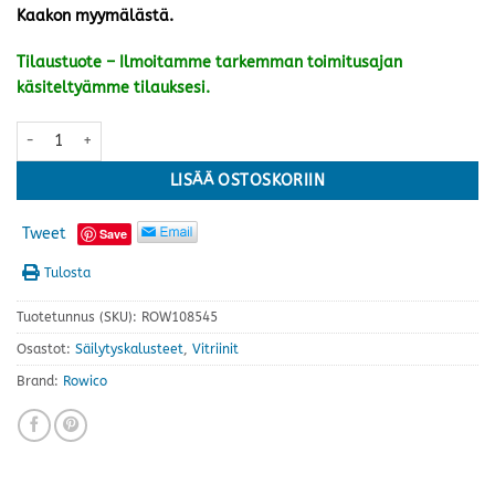
Kaakon myymälästä.
Tilaustuote – Ilmoitamme tarkemman toimitusajan
käsiteltyämme tilauksesi.
Brooklyn vitriini, tummanruskea määrä
LISÄÄ OSTOSKORIIN
Tweet
Save
Tulosta
Tuotetunnus (SKU):
ROW108545
Osastot:
Säilytyskalusteet
,
Vitriinit
Brand:
Rowico