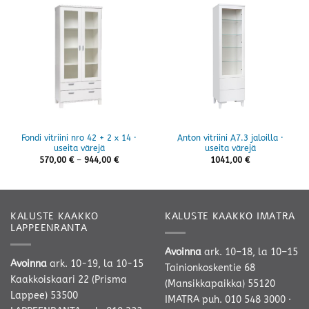
Fondi vitriini nro 42 + 2 x 14 ·
Anton vitriini A7.3 jaloilla ·
useita värejä
useita värejä
Hintaluokka:
570,00
€
–
944,00
€
1041,00
€
570,00 €
-
944,00 €
KALUSTE KAAKKO
KALUSTE KAAKKO IMATRA
LAPPEENRANTA
Avoinna
ark. 10–18, la 10–15
Avoinna
ark. 10-19, la 10-15
Tainionkoskentie 68
Kaakkoiskaari 22 (Prisma
(Mansikkapaikka) 55120
Lappee) 53500
IMATRA
puh. 010 548 3000
·