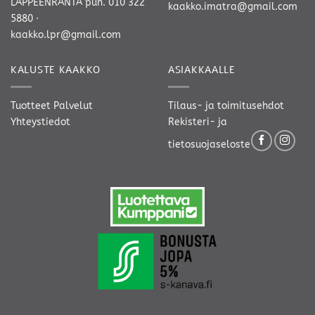
LAPPEENRANTA
puh. 010 322
kaakko.imatra@gmail.com
5880
·
kaakko.lpr@gmail.com
KALUSTE KAAKKO
ASIAKKAALLE
Tuotteet
Palvelut
Tilaus- ja toimitusehdot
Yhteystiedot
Rekisteri- ja
tietosuojaseloste