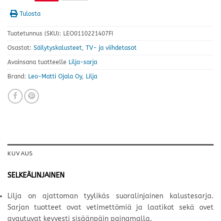
Tulosta
Tuotetunnus (SKU):
LEO0110221407FI
Osastot:
Säilytyskalusteet
,
TV- ja viihdetasot
Avainsana tuotteelle
Lilja-sarja
Brand:
Leo-Matti Ojala Oy
,
Lilja
KUVAUS
SELKEÄLINJAINEN
Lilja on ajattoman tyylikäs suoralinjainen kalustesarja.
Sarjan tuotteet ovat vetimettömiä ja laatikot sekä ovet
avautuvat kevyesti sisäänpäin painamalla.