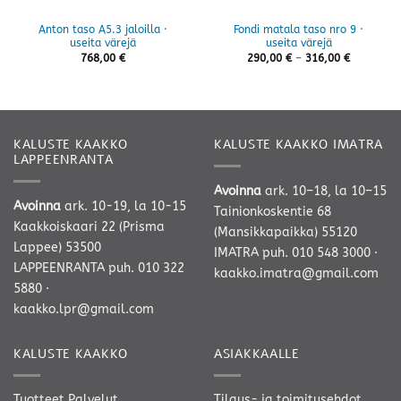
Anton taso A5.3 jaloilla ·
Fondi matala taso nro 9 ·
useita värejä
useita värejä
Hintaluok
768,00
€
290,00
€
–
316,00
€
290,00 €
-
316,00 €
KALUSTE KAAKKO
KALUSTE KAAKKO IMATRA
LAPPEENRANTA
Avoinna
ark. 10–18, la 10–15
Avoinna
ark. 10-19, la 10-15
Tainionkoskentie 68
Kaakkoiskaari 22 (Prisma
(Mansikkapaikka) 55120
Lappee) 53500
IMATRA
puh. 010 548 3000
·
LAPPEENRANTA
puh. 010 322
kaakko.imatra@gmail.com
5880
·
kaakko.lpr@gmail.com
KALUSTE KAAKKO
ASIAKKAALLE
Tuotteet
Palvelut
Tilaus- ja toimitusehdot