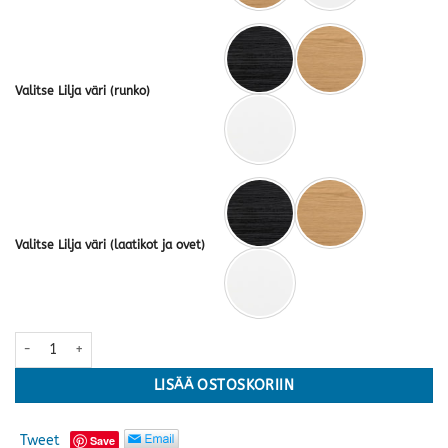
Valitse Lilja väri (runko)
Valitse Lilja väri (laatikot ja ovet)
Lilja taso nro 11 · useita värejä määrä
LISÄÄ OSTOSKORIIN
Tweet
Save