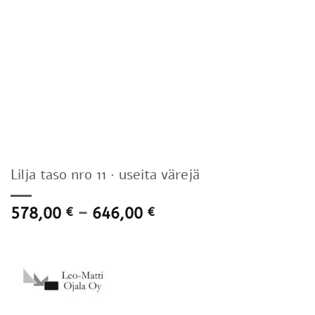
Lilja taso nro 11 · useita värejä
Hintaluokka:
578,00
–
646,00
€
€
578,00 €
-
646,00 €