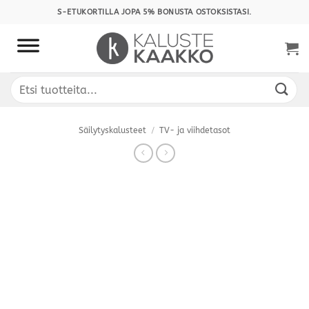
Skip
S-ETUKORTILLA JOPA 5% BONUSTA OSTOKSISTASI.
to
content
Etsi:
Säilytyskalusteet
/
TV- ja viihdetasot