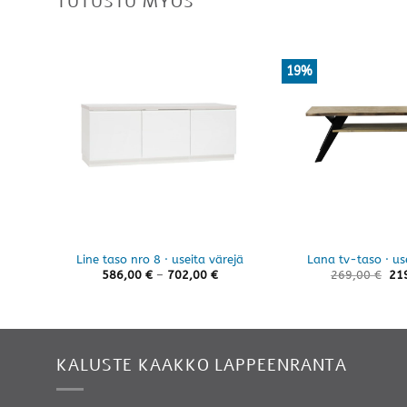
TUTUSTU MYÖS
19%
Line taso nro 8 · useita värejä
Lana tv-taso · us
Hintaluokka:
586,00
€
–
702,00
€
269,00
€
21
586,00 €
-
702,00 €
KALUSTE KAAKKO LAPPEENRANTA