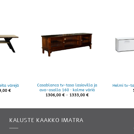
Casablanca tv-taso lasiovilla ja
eita värejä
Helmi tv-ta
avo-osalla 160 · kolme väriä
9,00
€
Hintaluokka:
1306,00
€
–
1333,00
€
1306,00 €
-
1333,00 €
KALUSTE KAAKKO IMATRA