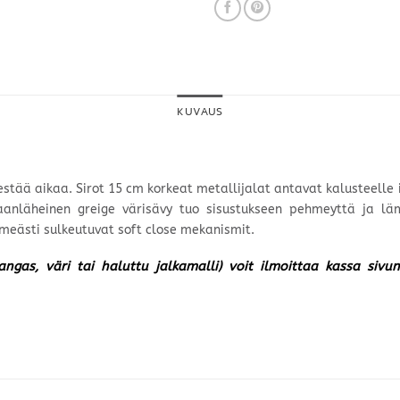
KUVAUS
kestää aikaa. Sirot 15 cm korkeat metallijalat antavat kalusteelle
aanläheinen greige värisävy tuo sisustukseen pehmeyttä ja lä
meästi sulkeutuvat soft close mekanismit.
kangas, väri tai haluttu jalkamalli) voit ilmoittaa kassa siv