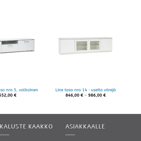
Casa
so nro 5, valkoinen
Line taso nro 14 · useita värejä
Hintaluokka:
552,00
€
846,00
€
–
986,00
€
846,00 €
-
986,00 €
KALUSTE KAAKKO
ASIAKKAALLE