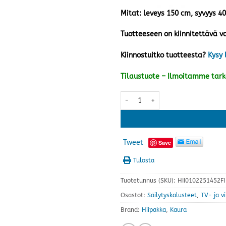
Mitat: leveys 150 cm, syvyys 4
Tuotteeseen on kiinnitettävä va
Kiinnostuitko tuotteesta?
Kysy 
Tilaustuote – Ilmoitamme tar
Kaura tv-taso 150 ovilla, kaura
Tweet
Save
Tulosta
Tuotetunnus (SKU):
HII0102251452FI
Osastot:
Säilytyskalusteet
,
TV- ja v
Brand:
Hiipakka
,
Kaura