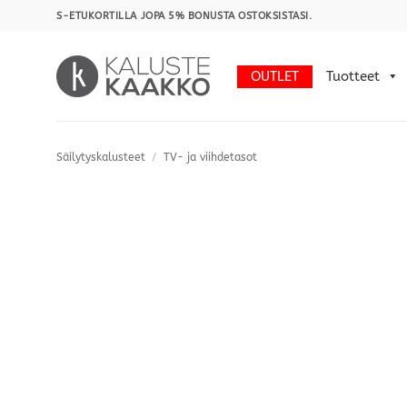
Skip
S-ETUKORTILLA JOPA 5% BONUSTA OSTOKSISTASI.
to
content
OUTLET
Tuotteet
Säilytyskalusteet
/
TV- ja viihdetasot