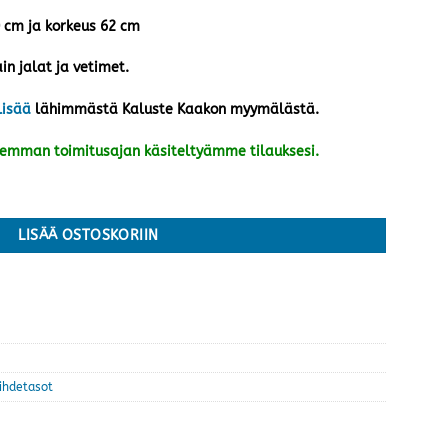
0 cm ja korkeus 62 cm
in jalat ja vetimet.
lisää
lähimmästä Kaluste Kaakon myymälästä.
kemman toimitusajan käsiteltyämme tilauksesi.
 määrä
LISÄÄ OSTOSKORIIN
iihdetasot