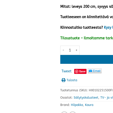
Mitat: leveys 200 cm, syvyys 4
Tuotteeseen on kiinnitettävä va
Kiinnostuitko tuotteesta?
Kysy 
Tilaustuote – Ilmoitamme tar
Kaura tv-taso 200 ovilla, kaura
Tweet
Save
Tulosta
Tuotetunnus (SKU):
HII0102251500FI
Osastot:
Säilytyskalusteet
,
TV- ja v
Brand:
Hiipakka
,
Kaura