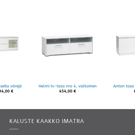
seita värejä
Helmi tv-taso nro 4, valkoinen
Anton taso 
Hintaluokka:
34,00
€
454,00
€
894,00 €
-
1034,00 €
KALUSTE KAAKKO IMATRA