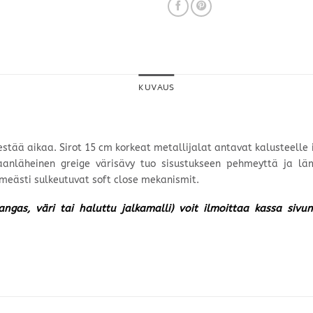
KUVAUS
kestää aikaa. Sirot 15 cm korkeat metallijalat antavat kalusteelle
aanläheinen greige värisävy tuo sisustukseen pehmeyttä ja lä
meästi sulkeutuvat soft close mekanismit.
kangas, väri tai haluttu jalkamalli) voit ilmoittaa kassa siv