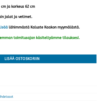
0 cm ja korkeus 62 cm
in jalat ja vetimet.
lisää
lähimmästä Kaluste Kaakon myymälästä.
kemman toimitusajan käsiteltyämme tilauksesi.
 määrä
LISÄÄ OSTOSKORIIN
iihdetasot