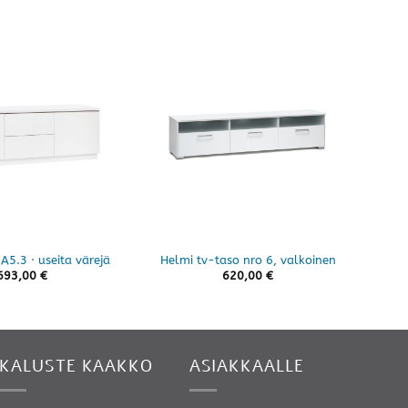
Anto
A5.3 · useita värejä
Helmi tv-taso nro 6, valkoinen
693,00
€
620,00
€
KALUSTE KAAKKO
ASIAKKAALLE