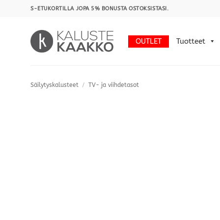
Skip
S-ETUKORTILLA JOPA 5% BONUSTA OSTOKSISTASI.
to
content
OUTLET
Tuotteet
Säilytyskalusteet
/
TV- ja viihdetasot