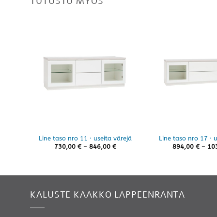
TUTUSTU MYÖS
Line taso nro 11 · useita värejä
Line taso nro 17 · u
Hintaluokka:
730,00
€
–
846,00
€
894,00
€
–
10
730,00 €
-
846,00 €
KALUSTE KAAKKO LAPPEENRANTA