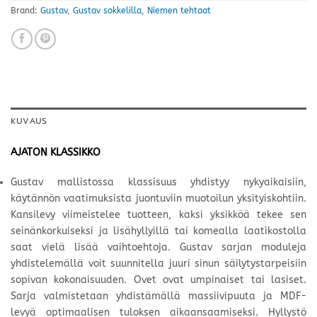
Brand:
Gustav
,
Gustav sokkelilla
,
Niemen tehtaat
KUVAUS
AJATON KLASSIKKO
Gustav mallistossa klassisuus yhdistyy nykyaikaisiin,
käytännön vaatimuksista juontuviin muotoilun yksityiskohtiin.
Kansilevy viimeistelee tuotteen, kaksi yksikköä tekee sen
seinänkorkuiseksi ja lisähyllyillä tai komealla laatikostolla
saat vielä lisää vaihtoehtoja. Gustav sarjan moduleja
yhdistelemällä voit suunnitella juuri sinun säilytystarpeisiin
sopivan kokonaisuuden. Ovet ovat umpinaiset tai lasiset.
Sarja valmistetaan yhdistämällä massiivipuuta ja MDF-
levyä optimaalisen tuloksen aikaansaamiseksi. Hyllystö