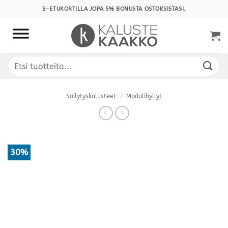
Skip
S-ETUKORTILLA JOPA 5% BONUSTA OSTOKSISTASI.
to
content
Etsi:
Säilytyskalusteet
/
Modulihyllyt
30%