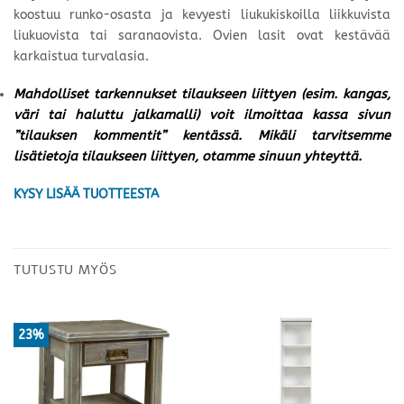
koostuu runko-osasta ja kevyesti liukukiskoilla liikkuvista
liukuovista tai saranaovista. Ovien lasit ovat kestävää
karkaistua turvalasia.
Mahdolliset tarkennukset tilaukseen liittyen (esim. kangas,
väri tai haluttu jalkamalli) voit ilmoittaa kassa sivun
”tilauksen kommentit” kentässä. Mikäli tarvitsemme
lisätietoja tilaukseen liittyen, otamme sinuun yhteyttä.
KYSY LISÄÄ TUOTTEESTA
TUTUSTU MYÖS
23%