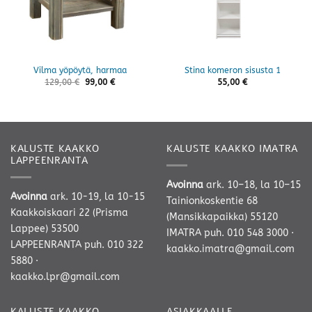
Vilma yöpöytä, harmaa
Stina komeron sisusta 1
129,00
€
99,00
€
55,00
€
KALUSTE KAAKKO
KALUSTE KAAKKO IMATRA
LAPPEENRANTA
Avoinna
ark. 10–18, la 10–15
Avoinna
ark. 10-19, la 10-15
Tainionkoskentie 68
Kaakkoiskaari 22 (Prisma
(Mansikkapaikka) 55120
Lappee) 53500
IMATRA
puh. 010 548 3000
·
LAPPEENRANTA
puh. 010 322
kaakko.imatra@gmail.com
5880
·
kaakko.lpr@gmail.com
KALUSTE KAAKKO
ASIAKKAALLE