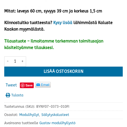
Mitat: leveys 60 cm, syvyys 39 cm ja korkeus 1,5 cm
Kiinnostuitko tuotteesta?
Kysy lisää
lähimmästä Kaluste
Kaakon myymälästä.
Tilaustuote – Ilmoitamme tarkemman toimitusajan
käsiteltyämme tilauksesi.
Gustav kansilevy 60, valkoinen määrä
LISÄÄ OSTOSKORIIN
Tweet
Save
Tulosta
Tuotetunnus (SKU):
BYNY07-0373-010FI
Osastot:
Modulihyllyt
,
Säilytyskalusteet
Avainsana tuotteelle
Gustav modulihyllystö