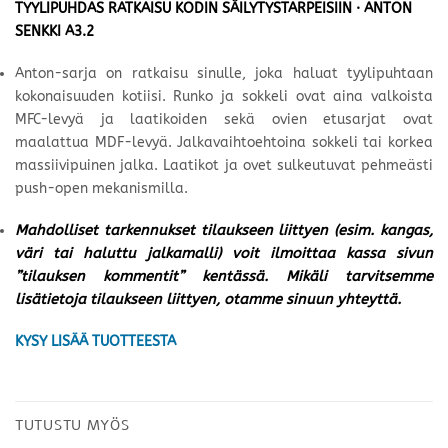
TYYLIPUHDAS RATKAISU KODIN SÄILYTYSTARPEISIIN · ANTON
SENKKI A3.2
Anton-sarja on ratkaisu sinulle, joka haluat tyylipuhtaan
kokonaisuuden kotiisi. Runko ja sokkeli ovat aina valkoista
MFC-levyä ja laatikoiden sekä ovien etusarjat ovat
maalattua MDF-levyä. Jalkavaihtoehtoina sokkeli tai korkea
massiivipuinen jalka. Laatikot ja ovet sulkeutuvat pehmeästi
push-open mekanismilla.
Mahdolliset tarkennukset tilaukseen liittyen (esim. kangas,
väri tai haluttu jalkamalli) voit ilmoittaa kassa sivun
”tilauksen kommentit” kentässä. Mikäli tarvitsemme
lisätietoja tilaukseen liittyen, otamme sinuun yhteyttä.
KYSY LISÄÄ TUOTTEESTA
TUTUSTU MYÖS