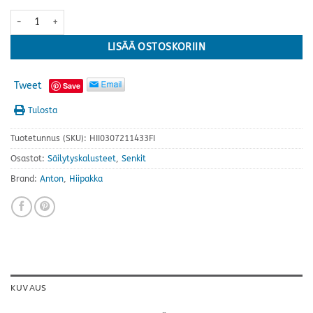
Anton senkki A3.2 · useita värejä määrä
LISÄÄ OSTOSKORIIN
Tweet
Save
Tulosta
Tuotetunnus (SKU):
HII0307211433FI
Osastot:
Säilytyskalusteet
,
Senkit
Brand:
Anton
,
Hiipakka
KUVAUS