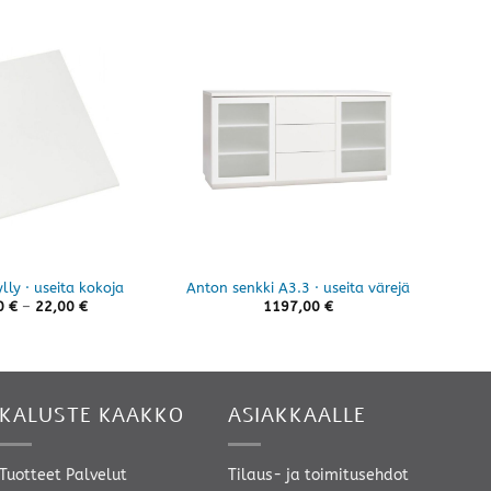
S
ylly · useita kokoja
Anton senkki A3.3 · useita värejä
Hintaluokka:
0
€
–
22,00
€
1197,00
€
15,00 €
-
22,00 €
KALUSTE KAAKKO
ASIAKKAALLE
Tuotteet
Palvelut
Tilaus- ja toimitusehdot