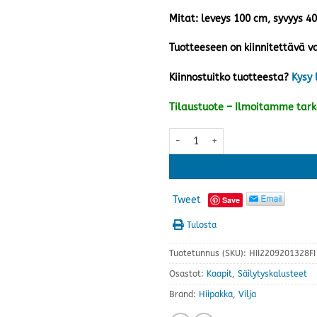
Mitat: leveys 100 cm, syvyys 4
Tuotteeseen on kiinnitettävä va
Kiinnostuitko tuotteesta?
Kysy 
Tilaustuote – Ilmoitamme tar
Vilja kaappi V2.1, musta määrä
Tweet
Save
Tulosta
Tuotetunnus (SKU):
HII2209201328FI
Osastot:
Kaapit
,
Säilytyskalusteet
Brand:
Hiipakka
,
Vilja