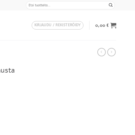
Etsi:
0,00
€
KIRJAUDU / REKISTERÖIDY
musta