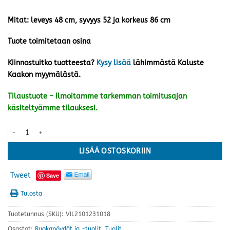
Mitat: leveys 48 cm, syvyys 52 ja korkeus 86 cm
Tuote toimitetaan osina
Kiinnostuitko tuotteesta?
Kysy lisää
lähimmästä Kaluste
Kaakon myymälästä.
Tilaustuote – Ilmoitamme tarkemman toimitusajan
käsiteltyämme tilauksesi.
Lana tuoli, valkoinen/antiikkipetsi määrä
LISÄÄ OSTOSKORIIN
Tweet
Save
Tulosta
Tuotetunnus (SKU):
VIL2101231018
Osastot:
Ruokapöydät ja -tuolit
,
Tuolit