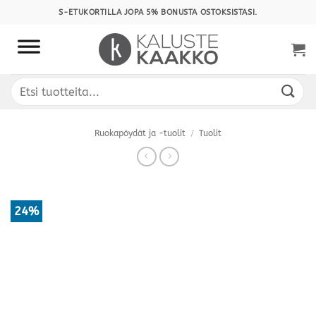
Skip
S-ETUKORTILLA JOPA 5% BONUSTA OSTOKSISTASI.
to
content
Etsi:
Ruokapöydät ja -tuolit
/
Tuolit
24%