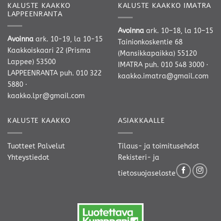
KALUSTE KAAKKO
KALUSTE KAAKKO IMATRA
LAPPEENRANTA
Avoinna
ark. 10–18, la 10–15
Avoinna
ark. 10-19, la 10-15
Tainionkoskentie 68
Kaakkoiskaari 22 (Prisma
(Mansikkapaikka) 55120
Lappee) 53500
IMATRA
puh. 010 548 3000
·
LAPPEENRANTA
puh. 010 322
kaakko.imatra@gmail.com
5880
·
kaakko.lpr@gmail.com
KALUSTE KAAKKO
ASIAKKAALLE
Tuotteet
Palvelut
Tilaus- ja toimitusehdot
Yhteystiedot
Rekisteri- ja
tietosuojaseloste