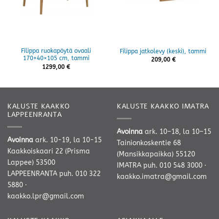
Filippa ruokapöytä ovaali
Filippa jatkolevy (keski), tammi
170+40×105 cm, tammi
209,00
€
1299,00
€
KALUSTE KAAKKO
KALUSTE KAAKKO IMATRA
LAPPEENRANTA
Avoinna
ark. 10–18, la 10–15
Avoinna
ark. 10-19, la 10-15
Tainionkoskentie 68
Kaakkoiskaari 22 (Prisma
(Mansikkapaikka) 55120
Lappee) 53500
IMATRA
puh. 010 548 3000
·
LAPPEENRANTA
puh. 010 322
kaakko.imatra@gmail.com
5880
·
kaakko.lpr@gmail.com