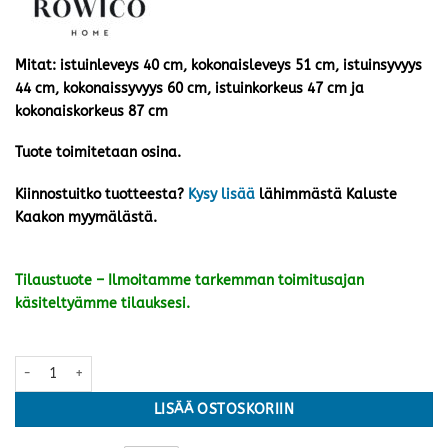
Mitat: istuinleveys 40 cm, kokonaisleveys 51 cm, istuinsyvyys
44 cm, kokonaissyvyys 60 cm, istuinkorkeus 47 cm ja
kokonaiskorkeus 87 cm
Tuote toimitetaan osina.
Kiinnostuitko tuotteesta?
Kysy lisää
lähimmästä Kaluste
Kaakon myymälästä.
Tilaustuote – Ilmoitamme tarkemman toimitusajan
käsiteltyämme tilauksesi.
Alison tuoli pyörivä, tummanharmaa mikrokuitukangas/tammijalka
LISÄÄ OSTOSKORIIN