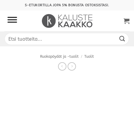
Skip
S-ETUKORTILLA JOPA 5% BONUSTA OSTOKSISTASI.
to
content
Etsi:
Ruokapöydät ja -tuolit
/
Tuolit