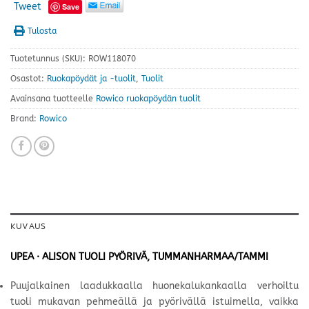
Tweet
Save
Tulosta
Tuotetunnus (SKU):
ROW118070
Osastot:
Ruokapöydät ja -tuolit
,
Tuolit
Avainsana tuotteelle
Rowico ruokapöydän tuolit
Brand:
Rowico
KUVAUS
UPEA · ALISON TUOLI PYÖRIVÄ, TUMMANHARMAA/TAMMI
Puujalkainen laadukkaalla huonekalukankaalla verhoiltu
tuoli mukavan pehmeällä ja pyörivällä istuimella, vaikka