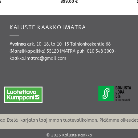
€
899,00
€
KALUSTE KAAKKO IMATRA
Avoinna
ark. 10–18, la 10–15 Tainionkoskentie 68
(Mansikkapaikka) 55120 IMATRA
puh. 010 548 3000
·
kaakko.imatra@gmail.com
oaa Etelä-karjalan laajimman tuotevalikoiman. Pidämme oikeudet 
© 2026 Kaluste Kaakko