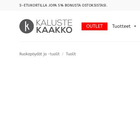
Skip
S-ETUKORTILLA JOPA 5% BONUSTA OSTOKSISTASI.
to
content
OUTLET
Tuotteet
Ruokapöydät ja -tuolit
/
Tuolit