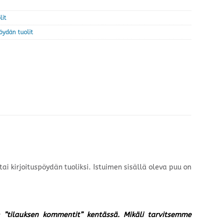
lit
öydän tuolit
i kirjoituspöydän tuoliksi. Istuimen sisällä oleva puu on
un ”tilauksen kommentit” kentässä. Mikäli tarvitsemme