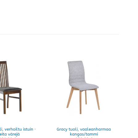
i, verhoiltu istuin ·
Gracy tuoli, vaaleanharmaa
Fili
eita värejä
kangas/tammi