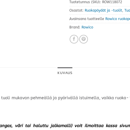
Tuotetunnus (SKU):
ROW118072
Osastot:
Ruokapöydät ja -tuolit
,
Tuo
Avainsana tuotteelle
Rowico ruokap
Brand:
Rowico
KUVAUS
uoli mukavan pehmeällä ja pyörivällä istuimella, vaikka ruoka- ta
kangas, väri tai haluttu jalkamalli) voit ilmoittaa kassa siv