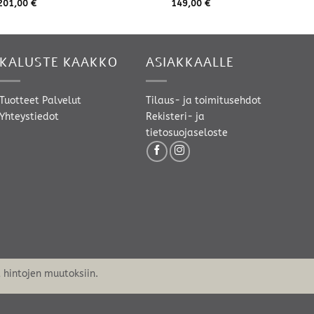
201,00
€
149,00
€
KALUSTE KAAKKO
ASIAKKAALLE
Tuotteet
Palvelut
Tilaus- ja toimitusehdot
Yhteystiedot
Rekisteri- ja
tietosuojaseloste
hintojen muutoksiin.