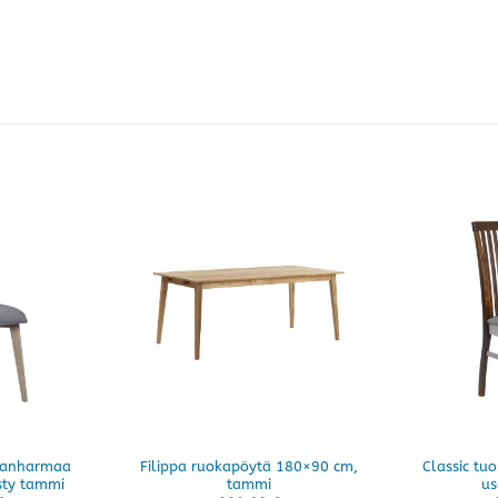
leanharmaa
Filippa ruokapöytä 180×90 cm,
Classic tuol
sty tammi
tammi
us