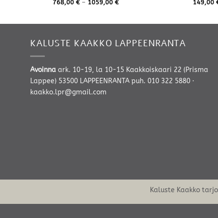
Hintaluokka:
768,00
€
–
1059,00
€
149,00
768,00 €
-
1059,00 €
KALUSTE KAAKKO LAPPEENRANTA
Avoinna
ark. 10-19, la 10-15 Kaakkoiskaari 22 (Prisma
Lappee) 53500 LAPPEENRANTA
puh. 010 322 5880
·
kaakko.lpr@gmail.com
Kaluste Kaakko tarj