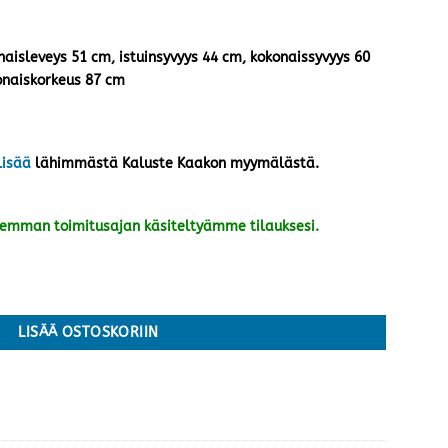
naisleveys 51 cm, istuinsyvyys 44 cm, kokonaissyvyys 60
onaiskorkeus 87 cm
lisää
lähimmästä Kaluste Kaakon myymälästä.
kemman toimitusajan käsiteltyämme tilauksesi.
rmaa mikrokuitukangas/ruskea tammijalka määrä
LISÄÄ OSTOSKORIIN