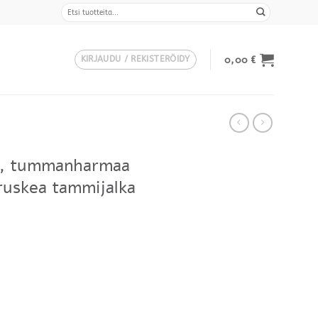
Etsi:
0,00
€
KIRJAUDU / REKISTERÖIDY
vä, tummanharmaa
ruskea tammijalka