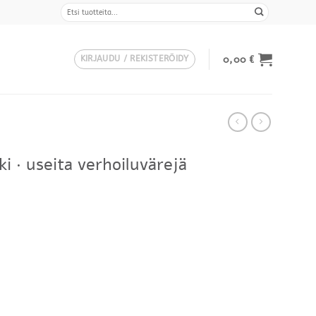
Etsi:
0,00
€
KIRJAUDU / REKISTERÖIDY
i · useita verhoiluvärejä