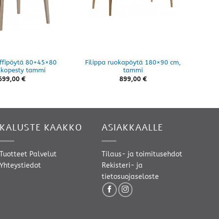
affipöytä 80+45×80
Filippa ruokapöytä 180×90 cm,
Fil
lkopesty tammi
tammi
699,00
€
899,00
€
KALUSTE KAAKKO
ASIAKKAALLE
Tuotteet
Palvelut
Tilaus- ja toimitusehdot
Yhteystiedot
Rekisteri- ja
tietosuojaseloste