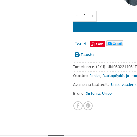
Sinfonia päätypenkki · useita ver
Tweet
Save
Tulosta
Tuotetunnus (SKU):
UNI0502211051F
Osastot:
Penkit
,
Ruokapöydät ja -tuo
Avainsana tuotteelle
Unico vuodema
Brand:
Sinfonia
,
Unico