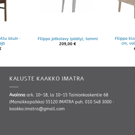
iltu istuin ·
Filippa kl
Filippa jatkolevy (pääty), tammi
ejä
cm, va
209,00
€
€
KALUSTE KAAKKO IMATRA
Avoinna
ark. 10–18, la 10–15 Tainionkoskentie 68
(Mansikkapaikka) 55120 IMATRA
puh. 010 548 3000
·
kaakko.imatra@gmail.com