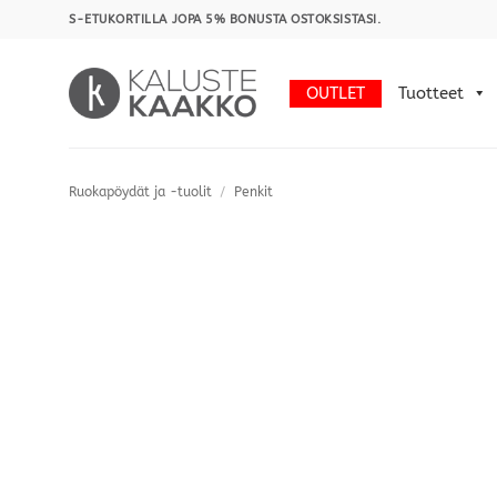
Skip
S-ETUKORTILLA JOPA 5% BONUSTA OSTOKSISTASI.
to
content
OUTLET
Tuotteet
Ruokapöydät ja -tuolit
/
Penkit