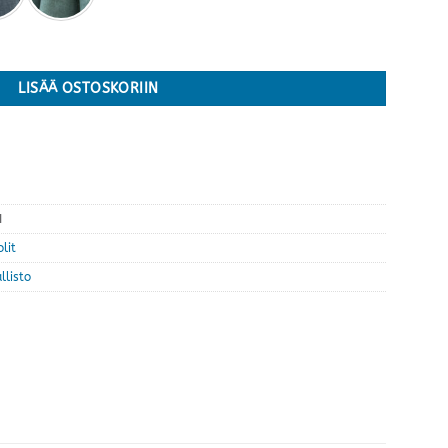
hoiluvärejä määrä
LISÄÄ OSTOSKORIIN
I
lit
llisto