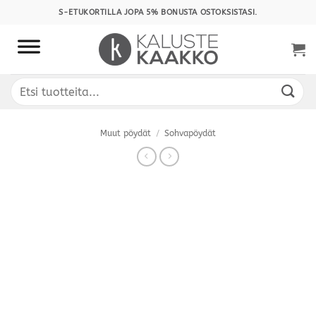
Skip
S-ETUKORTILLA JOPA 5% BONUSTA OSTOKSISTASI.
to
content
Etsi:
Muut pöydät
/
Sohvapöydät