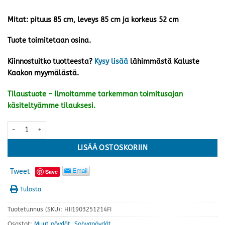
Mitat: pituus 85 cm, leveys 85 cm ja korkeus 52 cm
Tuote toimitetaan osina.
Kiinnostuitko tuotteesta?
Kysy lisää
lähimmästä Kaluste
Kaakon myymälästä.
Tilaustuote – Ilmoitamme tarkemman toimitusajan
käsiteltyämme tilauksesi.
Luna 4 sohvapöytä 85 cm, musta/valkoinen määrä
LISÄÄ OSTOSKORIIN
Tweet
Save
Tulosta
Tuotetunnus (SKU):
HII1903251214FI
Osastot:
Muut pöydät
,
Sohvapöydät