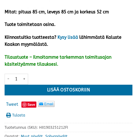
Mitat: pituus 85 cm, leveys 85 cm ja korkeus 52 cm
Tuote toimitetaan osina.
Kiinnostuitko tuotteesta?
Kysy lisää
lähimmästä Kaluste
Kaakon myymälästä.
Tilaustuote – Ilmoitamme tarkemman toimitusajan
käsiteltyämme tilauksesi.
Luna 4 sohvapöytä 85 cm, musta/tammi määrä
LISÄÄ OSTOSKORIIN
Tweet
Save
Tulosta
Tuotetunnus (SKU):
HII1903251212FI
Osastot:
Muut pöydät
,
Sohvapöydät