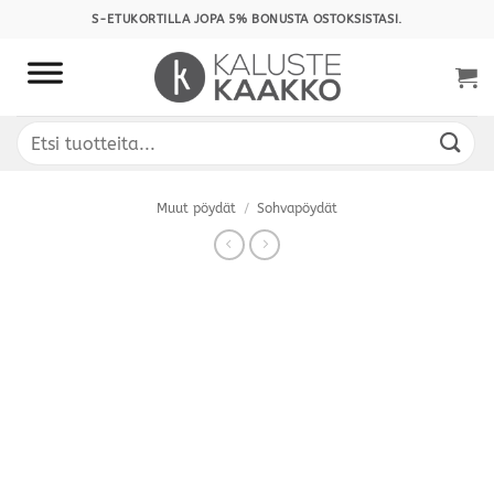
Skip
S-ETUKORTILLA JOPA 5% BONUSTA OSTOKSISTASI.
to
content
Etsi:
Muut pöydät
/
Sohvapöydät