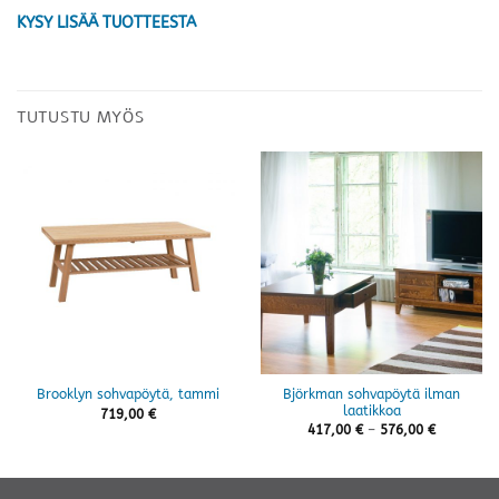
KYSY LISÄÄ TUOTTEESTA
TUTUSTU MYÖS
Björkman sohvapöytä ilman
Brooklyn sohvapöytä, tammi
laatikkoa
719,00
€
Hintaluok
417,00
€
–
576,00
€
417,00 €
-
576,00 €