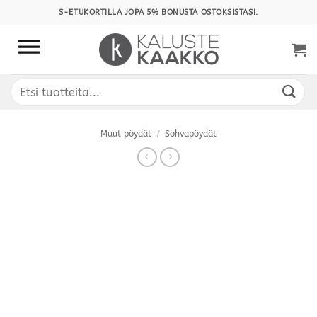
Skip
S-ETUKORTILLA JOPA 5% BONUSTA OSTOKSISTASI.
to
content
Etsi:
Muut pöydät
/
Sohvapöydät