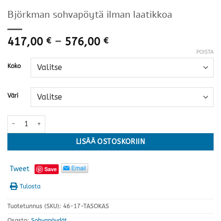
Björkman sohvapöytä ilman laatikkoa
Hintaluokka:
417,00
–
576,00
€
€
417,00 €
POISTA
-
Koko
576,00 €
Väri
Björkman sohvapöytä ilman laatikkoa määrä
LISÄÄ OSTOSKORIIN
Tweet
Save
Tulosta
Tuotetunnus (SKU):
46-17-TASOKAS
Osasto:
Sohvapöydät