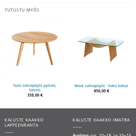
TUTUSTU MYÖS
Yumi sohvapöytä pyöreä,
Wave sohvapöytä · kaksi kokoa
tammi
850,00
€
359,00
€
KALUSTE KAAKKO
KALUSTE KAAKKO IMATRA
LAPPEENRANTA
Avoinna
ark. 10–18, la 10–15