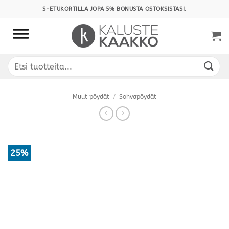
Skip
S-ETUKORTILLA JOPA 5% BONUSTA OSTOKSISTASI.
to
content
Etsi:
Muut pöydät
/
Sohvapöydät
25%