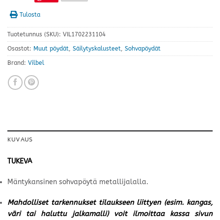
Tulosta
Tuotetunnus (SKU):
VIL1702231104
Osastot:
Muut pöydät
,
Säilytyskalusteet
,
Sohvapöydät
Brand:
Vilbel
KUVAUS
TUKEVA
Mäntykansinen sohvapöytä metallijalalla.
Mahdolliset tarkennukset tilaukseen liittyen (esim. kangas,
väri tai haluttu jalkamalli) voit ilmoittaa kassa sivun