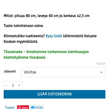
Mitat: pituus 80 cm, leveys 60 cm ja korkeus 42,5 cm
Tuote toimitetaan osina
Kiinnostuitko tuotteesta?
Kysy lisää
lähimmästä Kaluste
Kaakon myymälästä.
Tilaustuote – Ilmoitamme tarkemman toimitusajan
käsiteltyämme tilauksesi.
POISTA
Jalkaväri
Hanno sohvapöytä 80x60 cm mäntykansi, antiikkipetsi · kaksi jalkav
LISÄÄ OSTOSKORIIN
Tweet
Save