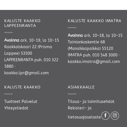
KALUSTE KAAKKO
KALUSTE KAAKKO IMATRA
LAPPEENRANTA
Avoinna
ark. 10–18, la 10–15
Avoinna
ark. 10-19, la 10-15
Tainionkoskentie 68
Kaakkoiskaari 22 (Prisma
(Mansikkapaikka) 55120
Lappee) 53500
IMATRA
puh. 010 548 3000
·
LAPPEENRANTA
puh. 010 322
kaakko.imatra@gmail.com
5880
·
kaakko.lpr@gmail.com
KALUSTE KAAKKO
ASIAKKAALLE
Tuotteet
Palvelut
Tilaus- ja toimitusehdot
Yhteystiedot
Rekisteri- ja
tietosuojaseloste