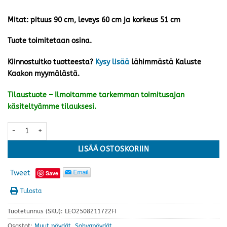
Mitat: pituus 90 cm, leveys 60 cm ja korkeus 51 cm
Tuote toimitetaan osina.
Kiinnostuitko tuotteesta?
Kysy lisää
lähimmästä Kaluste
Kaakon myymälästä.
Tilaustuote – Ilmoitamme tarkemman toimitusajan
käsiteltyämme tilauksesi.
Helmi sohvapöytä nro 15, valkoinen määrä
LISÄÄ OSTOSKORIIN
Tweet
Save
Tulosta
Tuotetunnus (SKU):
LEO2508211722FI
Osastot:
Muut pöydät
,
Sohvapöydät