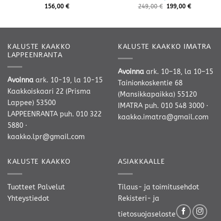
156,00
€
249,00
€
199,00
€
KALUSTE KAAKKO
KALUSTE KAAKKO IMATRA
LAPPEENRANTA
Avoinna
ark. 10–18, la 10–15
Avoinna
ark. 10-19, la 10-15
Tainionkoskentie 68
Kaakkoiskaari 22 (Prisma
(Mansikkapaikka) 55120
Lappee) 53500
IMATRA
puh. 010 548 3000
·
LAPPEENRANTA
puh. 010 322
kaakko.imatra@gmail.com
5880
·
kaakko.lpr@gmail.com
KALUSTE KAAKKO
ASIAKKAALLE
Tuotteet
Palvelut
Tilaus- ja toimitusehdot
Yhteystiedot
Rekisteri- ja
tietosuojaseloste