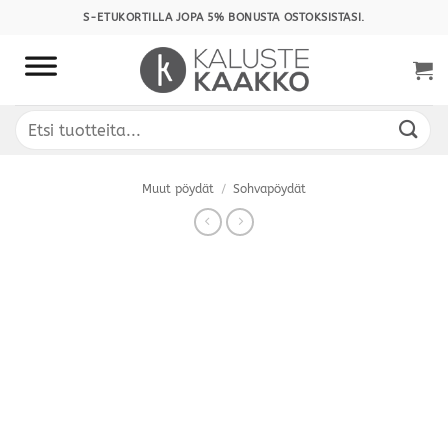
Skip
S-ETUKORTILLA JOPA 5% BONUSTA OSTOKSISTASI.
to
content
Etsi:
Muut pöydät
/
Sohvapöydät