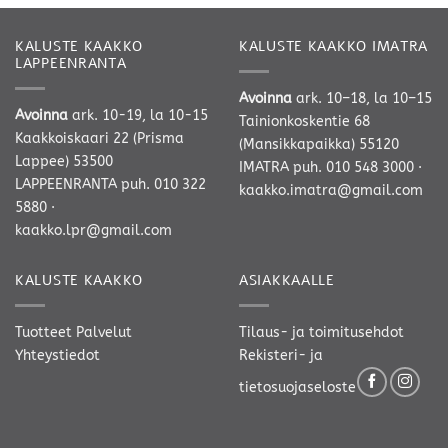
KALUSTE KAAKKO
KALUSTE KAAKKO IMATRA
LAPPEENRANTA
Avoinna
ark. 10–18, la 10–15
Avoinna
ark. 10-19, la 10-15
Tainionkoskentie 68
Kaakkoiskaari 22 (Prisma
(Mansikkapaikka) 55120
Lappee) 53500
IMATRA
puh. 010 548 3000
·
LAPPEENRANTA
puh. 010 322
kaakko.imatra@gmail.com
5880
·
kaakko.lpr@gmail.com
KALUSTE KAAKKO
ASIAKKAALLE
Tuotteet
Palvelut
Tilaus- ja toimitusehdot
Yhteystiedot
Rekisteri- ja
tietosuojaseloste