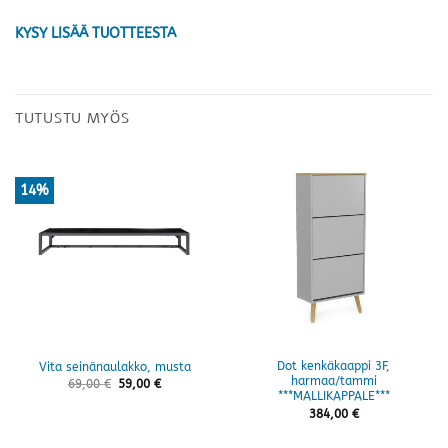
KYSY LISÄÄ TUOTTEESTA
TUTUSTU MYÖS
14%
Dot kenkäkaappi 3F,
Vita seinänaulakko, musta
harmaa/tammi
69,00
€
59,00
€
***MALLIKAPPALE***
384,00
€