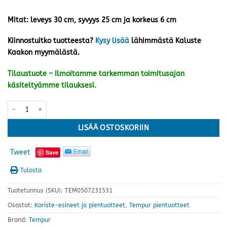
Mitat: leveys 30 cm, syvyys 25 cm ja korkeus 6 cm
Kiinnostuitko tuotteesta?
Kysy lisää
lähimmästä Kaluste
Kaakon myymälästä.
Tilaustuote – Ilmoitamme tarkemman toimitusajan
käsiteltyämme tilauksesi.
Tempur® Transit -selkätyyny määrä
LISÄÄ OSTOSKORIIN
Tweet
Save
Tulosta
Tuotetunnus (SKU):
TEM0507231531
Osastot:
Koriste-esineet ja pientuotteet
,
Tempur pientuotteet
Brand:
Tempur