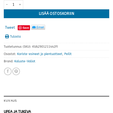
Casablanca eteispeili · useita värejä määrä
LISÄÄ OSTOSKORIIN
Tweet
Save
Tulosta
Tuotetunnus (SKU):
KVA2901211442FI
Osastot:
Koriste-esineet ja pientuotteet
,
Peilit
Brand:
Kaluste-Valiot
KUVAUS
UPEA JA TUKEVA