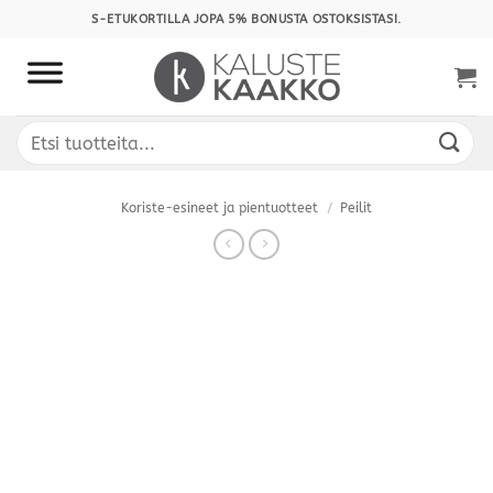
Skip
S-ETUKORTILLA JOPA 5% BONUSTA OSTOKSISTASI.
to
content
Etsi:
Koriste-esineet ja pientuotteet
/
Peilit