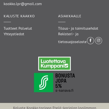
kaakko.lpr@gmail.com
KALUSTE KAAKKO
ASIAKKAALLE
Tuotteet
Palvelut
Tilaus- ja toimitusehdot
Yhteystiedot
Rekisteri- ja
tietosuojaseloste
Kaluste Kaakko tarjoaa Etelä-karjalan laajimman