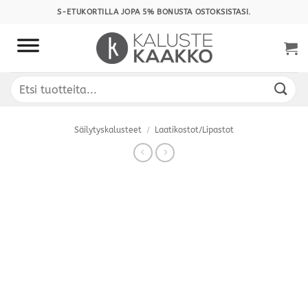
Skip
S-ETUKORTILLA JOPA 5% BONUSTA OSTOKSISTASI.
to
content
Etsi:
Säilytyskalusteet
/
Laatikostot/Lipastot