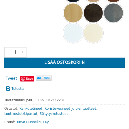
Mini-Mira eteislipasto · useita värejä määrä
LISÄÄ OSTOSKORIIN
Tweet
Save
Tulosta
Tuotetunnus (SKU):
JUR2901211223FI
Osastot:
Kenkätelineet
,
Koriste-esineet ja pientuotteet
,
Laatikostot/Lipastot
,
Säilytyskalusteet
Brand:
Jurva Huonekalu Ky