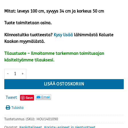
Mitat: leveys 100 cm, syvyys 34 cm ja korkeus 50 cm
Tuote toimitetaan osina.
Kiinnostuitko tuotteesta?
Kysy lisää
lähimmästä Kaluste
Kaakon myymälästä.
Tilaustuote – Ilmoitamme tarkemman toimitusajan
käsiteltyämme tilauksesi.
Padova kenkäpenkki, harmaa/musta/teräs määrä
LISÄÄ OSTOSKORIIN
Tweet
Save
Tulosta
Tuotetunnus (SKU):
HOU1401090
Osastot:
Kenkätelineet
,
Koriste-esineet ja pientuotteet