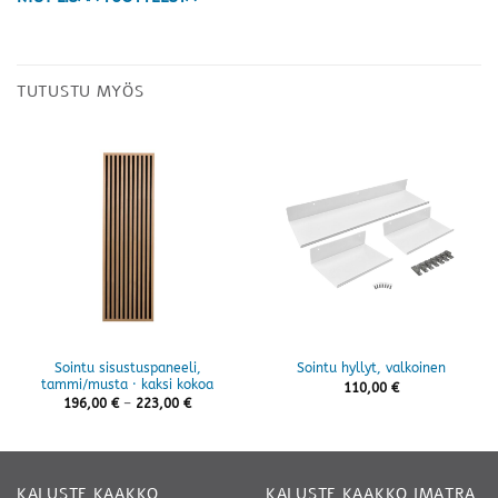
TUTUSTU MYÖS
Sointu sisustuspaneeli,
Sointu hyllyt, valkoinen
tammi/musta · kaksi kokoa
110,00
€
Hintaluokka:
196,00
€
–
223,00
€
196,00 €
-
223,00 €
KALUSTE KAAKKO
KALUSTE KAAKKO IMATRA