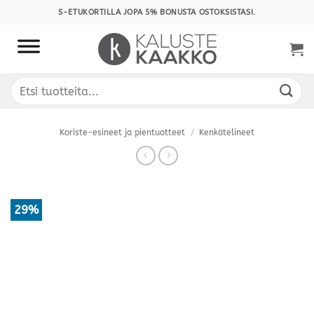
Skip
S-ETUKORTILLA JOPA 5% BONUSTA OSTOKSISTASI.
to
content
Etsi:
Koriste-esineet ja pientuotteet
/
Kenkätelineet
29%