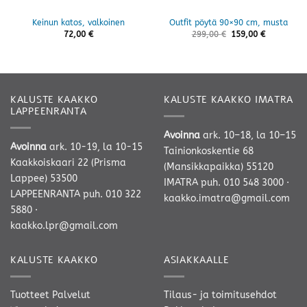
Keinun katos, valkoinen
Outfit pöytä 90×90 cm, musta
72,00
€
299,00
€
159,00
€
KALUSTE KAAKKO
KALUSTE KAAKKO IMATRA
LAPPEENRANTA
Avoinna
ark. 10–18, la 10–15
Avoinna
ark. 10-19, la 10-15
Tainionkoskentie 68
Kaakkoiskaari 22 (Prisma
(Mansikkapaikka) 55120
Lappee) 53500
IMATRA
puh. 010 548 3000
·
LAPPEENRANTA
puh. 010 322
kaakko.imatra@gmail.com
5880
·
kaakko.lpr@gmail.com
KALUSTE KAAKKO
ASIAKKAALLE
Tuotteet
Palvelut
Tilaus- ja toimitusehdot