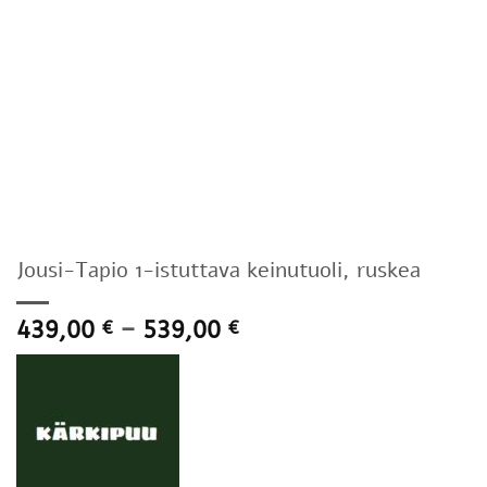
Jousi-Tapio 1-istuttava keinutuoli, ruskea
Hintaluokka:
439,00
–
539,00
€
€
439,00 €
-
539,00 €