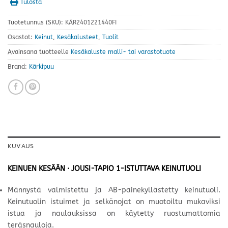
Tulosta
Tuotetunnus (SKU):
KÄR2401221440FI
Osastot:
Keinut
,
Kesäkalusteet
,
Tuolit
Avainsana tuotteelle
Kesäkaluste malli- tai varastotuote
Brand:
Kärkipuu
KUVAUS
KEINUEN KESÄÄN · JOUSI-TAPIO 1-ISTUTTAVA KEINUTUOLI
Männystä valmistettu ja AB-painekyllästetty keinutuoli.
Keinutuolin istuimet ja selkänojat on muotoiltu mukaviksi
istua ja naulauksissa on käytetty ruostumattomia
teräsnauloja.