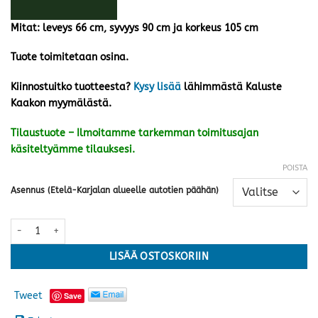
Mitat: leveys 66 cm, syvyys 90 cm ja korkeus 105 cm
Tuote toimitetaan osina.
Kiinnostuitko tuotteesta?
Kysy lisää
lähimmästä Kaluste
Kaakon myymälästä.
Tilaustuote – Ilmoitamme tarkemman toimitusajan
käsiteltyämme tilauksesi.
POISTA
Asennus (Etelä-Karjalan alueelle autotien päähän)
Jousi-Tapio 1-istuttava keinutuoli, ruskea määrä
LISÄÄ OSTOSKORIIN
Tweet
Save