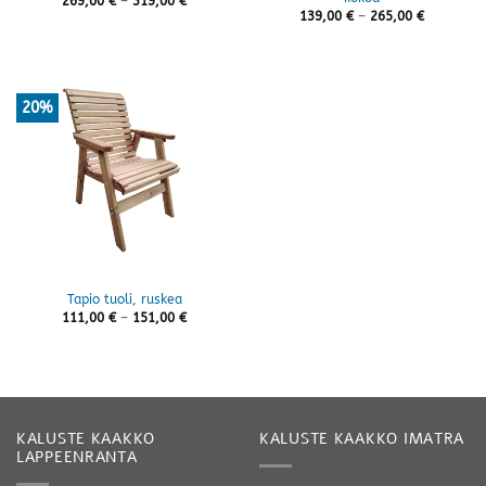
Hintaluokka:
269,00
€
–
319,00
€
269,00 €
Hintaluok
139,00
€
–
265,00
€
-
139,00 €
319,00 €
-
265,00 €
20%
Tapio tuoli, ruskea
Hintaluokka:
111,00
€
–
151,00
€
111,00 €
-
151,00 €
KALUSTE KAAKKO
KALUSTE KAAKKO IMATRA
LAPPEENRANTA