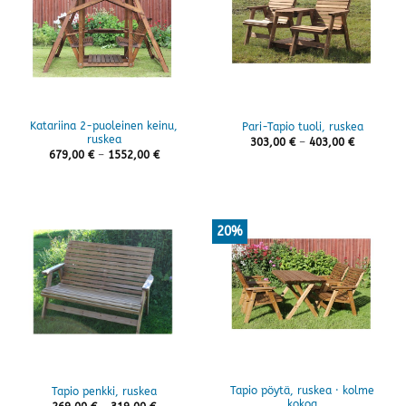
Katariina 2-puoleinen keinu,
Pari-Tapio tuoli, ruskea
ruskea
Hintaluok
303,00
€
–
403,00
€
303,00 €
Hintaluokka:
679,00
€
–
1552,00
€
-
679,00 €
403,00 €
-
1552,00 €
20%
Tapio pöytä, ruskea · kolme
Tapio penkki, ruskea
kokoa