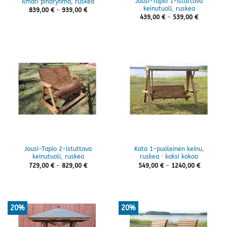
Jousi-Tapio 1-istuttava
Ilmari piharyhmä, ruskea
keinutuoli, ruskea
Hintaluokka:
839,00
€
–
939,00
€
839,00 €
Hintaluok
439,00
€
–
539,00
€
-
439,00 €
939,00 €
-
539,00 €
Jousi-Tapio 2-istuttava
Kata 1-puoleinen keinu,
keinutuoli, ruskea
ruskea · kaksi kokoa
Hintaluokka:
Hintaluok
729,00
€
–
829,00
€
549,00
€
–
1240,00
€
729,00 €
549,00 €
-
-
829,00 €
1240,00 
20%
20%