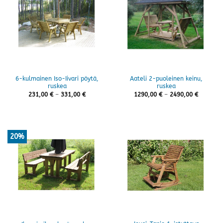
6-kulmainen Iso-Iivari pöytä,
Aateli 2-puoleinen keinu,
ruskea
ruskea
Hintaluokka:
Hintaluo
231,00
€
–
331,00
€
1290,00
€
–
2490,00
€
231,00 €
1290,00 
-
-
331,00 €
2490,00 
20%