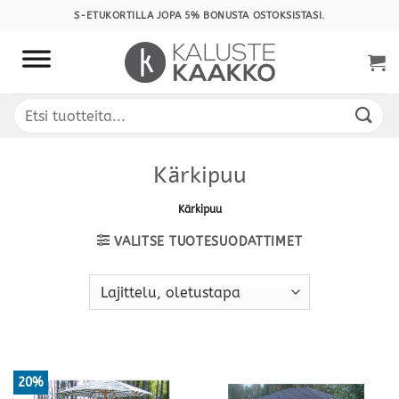
Skip
S-ETUKORTILLA JOPA 5% BONUSTA OSTOKSISTASI.
to
content
Etsi:
Kärkipuu
Kärkipuu
VALITSE TUOTESUODATTIMET
20%