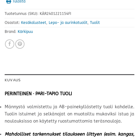
Tulosta
Tuotetunnus (SKU):
KÄR2401221154FI
Osastot:
Kesäkalusteet
,
Lepo- ja aurinkotuolit
,
Tuolit
Brand:
Kärkipuu
KUVAUS
PERINTEINEN · PARI-TAPIO TUOLI
Männystä valmistettu ja AB-painekyllästetty tuoli kahdelle.
Tuolin istuimet ja selkänojat on muotoiltu mukaviksi istua ja
naulauksissa on käytetty ruostumattomia teräsnauloja.
Mahdolliset tarkennukset tilaukseen liittyen (esim. kangas,