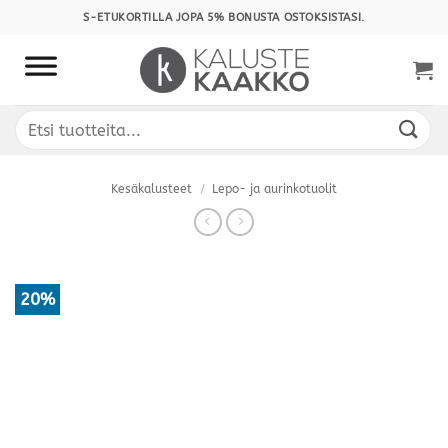
Skip
S-ETUKORTILLA JOPA 5% BONUSTA OSTOKSISTASI.
to
content
Etsi:
Kesäkalusteet
/
Lepo- ja aurinkotuolit
20%