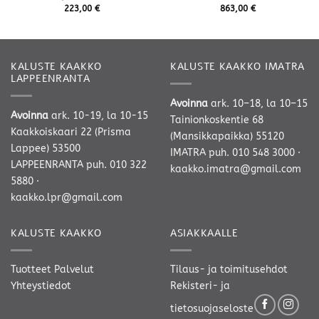
223,00
€
863,00
€
KALUSTE KAAKKO
KALUSTE KAAKKO IMATRA
LAPPEENRANTA
Avoinna
ark. 10–18, la 10–15
Avoinna
ark. 10-19, la 10-15
Tainionkoskentie 68
Kaakkoiskaari 22 (Prisma
(Mansikkapaikka) 55120
Lappee) 53500
IMATRA
puh. 010 548 3000
·
LAPPEENRANTA
puh. 010 322
kaakko.imatra@gmail.com
5880
·
kaakko.lpr@gmail.com
KALUSTE KAAKKO
ASIAKKAALLE
Tuotteet
Palvelut
Tilaus- ja toimitusehdot
Yhteystiedot
Rekisteri- ja
tietosuojaseloste