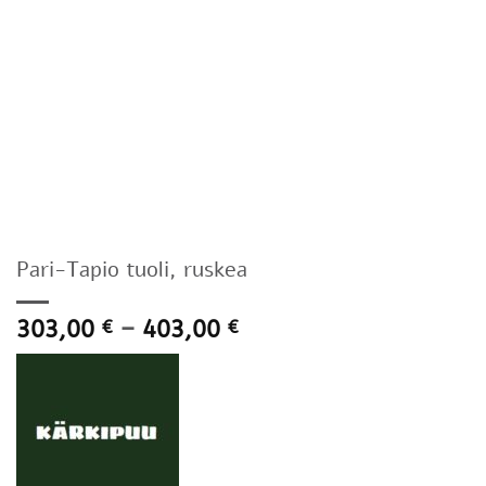
Pari-Tapio tuoli, ruskea
Hintaluokka:
303,00
–
403,00
€
€
303,00 €
-
403,00 €