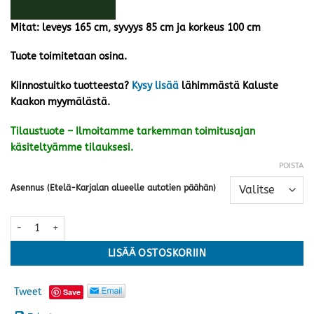
Mitat: leveys 165 cm, syvyys 85 cm ja korkeus 100 cm
Tuote toimitetaan osina.
Kiinnostuitko tuotteesta?
Kysy lisää
lähimmästä Kaluste
Kaakon myymälästä.
Tilaustuote – Ilmoitamme tarkemman toimitusajan
käsiteltyämme tilauksesi.
POISTA
Asennus (Etelä-Karjalan alueelle autotien päähän)
Pari-Tapio tuoli, ruskea määrä
LISÄÄ OSTOSKORIIN
Tweet
Save