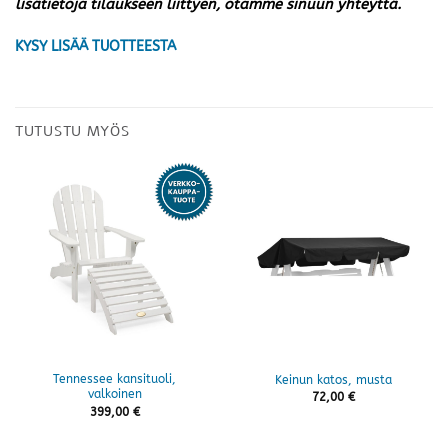
lisätietoja tilaukseen liittyen, otamme sinuun yhteyttä.
KYSY LISÄÄ TUOTTEESTA
TUTUSTU MYÖS
Tennessee kansituoli,
Keinun katos, musta
valkoinen
72,00
€
399,00
€