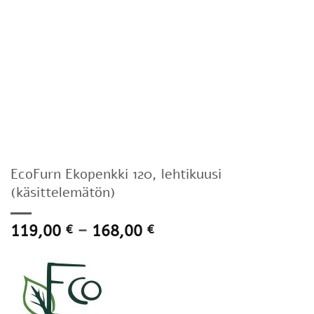
EcoFurn Ekopenkki 120, lehtikuusi
(käsittelemätön)
Hintaluokka:
119,00
–
168,00
€
€
119,00 €
-
168,00 €