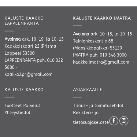
KALUSTE KAAKKO
KALUSTE KAAKKO IMATRA
LAPPEENRANTA
Avoinna
ark. 10–18, la 10–15
Avoinna
ark. 10-19, la 10-15
Tainionkoskentie 68
Kaakkoiskaari 22 (Prisma
(Mansikkapaikka) 55120
Lappee) 53500
IMATRA
puh. 010 548 3000
·
LAPPEENRANTA
puh. 010 322
kaakko.imatra@gmail.com
5880
·
kaakko.lpr@gmail.com
KALUSTE KAAKKO
ASIAKKAALLE
Tuotteet
Palvelut
Tilaus- ja toimitusehdot
Yhteystiedot
Rekisteri- ja
tietosuojaseloste