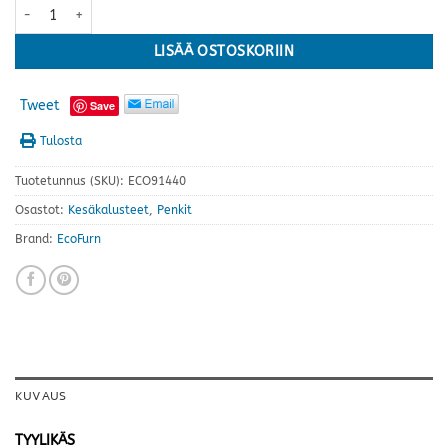
EcoFurn Ekopenkki 120, lehtikuusi (käsittelemätön) määrä
LISÄÄ OSTOSKORIIN
Tweet
Save
Tulosta
Tuotetunnus (SKU):
ECO91440
Osastot:
Kesäkalusteet
,
Penkit
Brand:
EcoFurn
KUVAUS
TYYLIKÄS