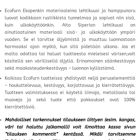
EcoFurn Ekopenkin materiaaleina lehtikuusi ja hamppunaru
luovat kodikkaan rustiikkista tunnelmaa ja sopivat niin sisä,
kuin ulkokäyttöönkin. Aito Siperian lehtikuusi on
ainutlaatuinen materiaali sisä- ja ulkokäyttöön ympäri
vuoden. Se ei tarvitse öljyämistä ja muuttuu luonnostaan
harmaaksi ajan myötä, kun sitä pidetään ulkona. Jos et
malta odottaa tai haluat tuotteesta mieleisesi värisen,voit
käsitellä sen värillisellä öljyllä. Erinomainen säänkestävyys
sekä maakosteudenkestävyys – luonnon kyllästämä.
Kaikissa EcoFurn tuotteissa yhdistyvät neljä peruselementtiä
– houkuttelevuus, kestävyys, korjattavuus ja kierrätettävyys.
Tuotteen valmistuksessa ei käytetä liimoja, metalliosia tai
muoveja ja sekä tuote että pakkaukset ovat 100%
kierrätettäviä.
Mahdolliset tarkennukset tilaukseen liittyen (esim. kangas,
väri tai haluttu jalkamalli) voit ilmoittaa kassa sivun
”tilauksen kommentit” kentässä. Mikäli tarvitsemme