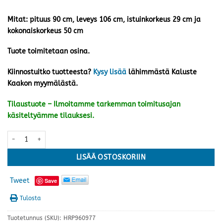
Mitat: pituus 90 cm, leveys 106 cm, istuinkorkeus 29 cm ja
kokonaiskorkeus 50 cm
Tuote toimitetaan osina.
Kiinnostuitko tuotteesta?
Kysy lisää
lähimmästä Kaluste
Kaakon myymälästä.
Tilaustuote – Ilmoitamme tarkemman toimitusajan
käsiteltyämme tilauksesi.
Picnic Mini piharyhmä, valkoinen määrä
LISÄÄ OSTOSKORIIN
Tweet
Save
Tulosta
Tuotetunnus (SKU):
HRP960977