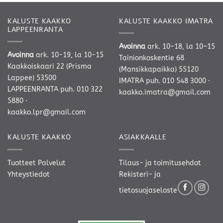
KALUSTE KAAKKO
KALUSTE KAAKKO IMATRA
LAPPEENRANTA
Avoinna
ark. 10–18, la 10–15
Avoinna
ark. 10-19, la 10-15
Tainionkoskentie 68
Kaakkoiskaari 22 (Prisma
(Mansikkapaikka) 55120
Lappee) 53500
IMATRA
puh. 010 548 3000
·
LAPPEENRANTA
puh. 010 322
kaakko.imatra@gmail.com
5880
·
kaakko.lpr@gmail.com
KALUSTE KAAKKO
ASIAKKAALLE
Tuotteet
Palvelut
Tilaus- ja toimitusehdot
Yhteystiedot
Rekisteri- ja
tietosuojaseloste