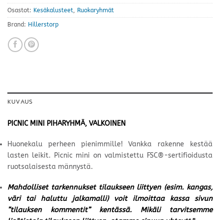
Osastot:
Kesäkalusteet
,
Ruokaryhmät
Brand:
Hillerstorp
KUVAUS
PICNIC MINI PIHARYHMÄ, VALKOINEN
Huonekalu perheen pienimmille! Vankka rakenne kestää
lasten leikit. Picnic mini on valmistettu FSC®-sertifioidusta
ruotsalaisesta männystä.
Mahdolliset tarkennukset tilaukseen liittyen (esim. kangas,
väri tai haluttu jalkamalli) voit ilmoittaa kassa sivun
”tilauksen kommentit” kentässä. Mikäli tarvitsemme