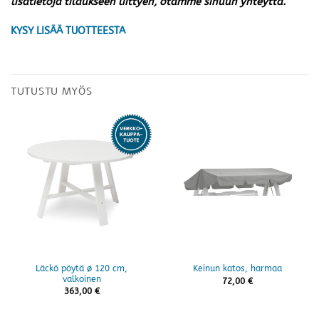
lisätietoja tilaukseen liittyen, otamme sinuun yhteyttä.
KYSY LISÄÄ TUOTTEESTA
TUTUSTU MYÖS
Läckö pöytä ø 120 cm,
Keinun katos, harmaa
valkoinen
72,00
€
363,00
€