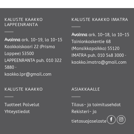
KALUSTE KAAKKO
KALUSTE KAAKKO IMATRA
LAPPEENRANTA
Avoinna
ark. 10–18, la 10–15
Avoinna
ark. 10-19, la 10-15
Tainionkoskentie 68
Kaakkoiskaari 22 (Prisma
(Mansikkapaikka) 55120
Lappee) 53500
IMATRA
puh. 010 548 3000
·
LAPPEENRANTA
puh. 010 322
kaakko.imatra@gmail.com
5880
·
kaakko.lpr@gmail.com
KALUSTE KAAKKO
ASIAKKAALLE
Tuotteet
Palvelut
Tilaus- ja toimitusehdot
Yhteystiedot
Rekisteri- ja
tietosuojaseloste