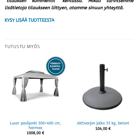
”tilauksen kommentit” kentässä. Mikäli tarvitsemme
lisätietoja tilaukseen liittyen, otamme sinuun yhteyttä.
KYSY LISÄÄ TUOTTEESTA
TUTUSTU MYÖS
Luxor paviljonki 300×400 cm,
Jättivarjon jalka 35 kg, betoni
harmaa
104,00
€
1008,00
€