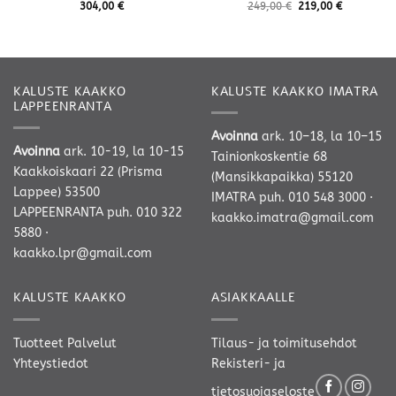
304,00
€
249,00
€
219,00
€
KALUSTE KAAKKO
KALUSTE KAAKKO IMATRA
LAPPEENRANTA
Avoinna
ark. 10–18, la 10–15
Avoinna
ark. 10-19, la 10-15
Tainionkoskentie 68
Kaakkoiskaari 22 (Prisma
(Mansikkapaikka) 55120
Lappee) 53500
IMATRA
puh. 010 548 3000
·
LAPPEENRANTA
puh. 010 322
kaakko.imatra@gmail.com
5880
·
kaakko.lpr@gmail.com
KALUSTE KAAKKO
ASIAKKAALLE
Tuotteet
Palvelut
Tilaus- ja toimitusehdot
Yhteystiedot
Rekisteri- ja
tietosuojaseloste