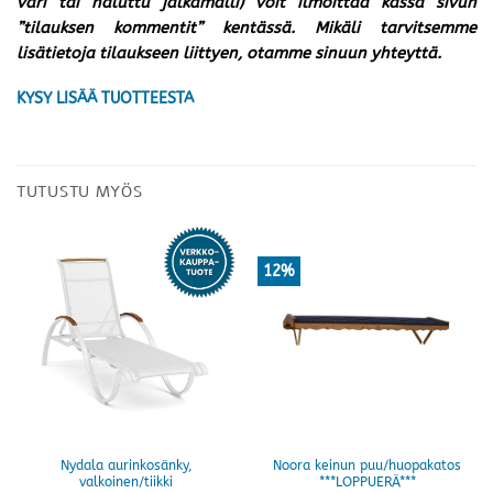
väri tai haluttu jalkamalli) voit ilmoittaa kassa sivun
”tilauksen kommentit” kentässä. Mikäli tarvitsemme
lisätietoja tilaukseen liittyen, otamme sinuun yhteyttä.
KYSY LISÄÄ TUOTTEESTA
TUTUSTU MYÖS
12%
Nydala aurinkosänky,
Noora keinun puu/huopakatos
valkoinen/tiikki
***LOPPUERÄ***