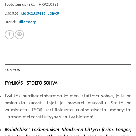
Tuotetunnus (SKU):
HRP210381
Osastot:
Kesäkalusteet
,
Sohvat
Brand:
Hillerstorp
KUVAUS
TYYLIKÄS · STOLTÖ SOHVA
Tyylikäs hurrikaaninharmaa kolmen istuttava sohva, jolle on
ominaista suorat linjat ja moderni muotoilu. Stoltö on
valmistettu FSC®-sertifioidusta ruotsalaisesta männystä.
Harmaa meleerattu tyyny sisältyy hintaan!
Mahdolliset tarkennukset tilaukseen liittyen (esim. kangas,