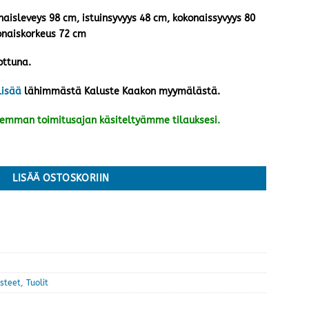
naisleveys 98 cm, istuinsyvyys 48 cm, kokonaissyvyys 80
onaiskorkeus 72 cm
ottuna.
lisää
lähimmästä Kaluste Kaakon myymälästä.
kemman toimitusajan käsiteltyämme tilauksesi.
reige määrä
LISÄÄ OSTOSKORIIN
usteet
,
Tuolit