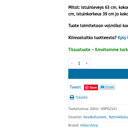
Mitat: istuinleveys 63 cm, koko
cm, istuinkorkeus 39 cm ja kok
Tuote toimitetaan valmiiksi ko
Kiinnostuitko tuotteesta?
Kysy 
Tilaustuote – Ilmoitamme tar
Edsklinta nojatuoli, valkoinen/g
Tweet
Save
Tulosta
Tuotetunnus (SKU):
HRP62401
Osastot:
Kesäkalusteet
,
Rottinkikal
Brand:
Hillerstorp