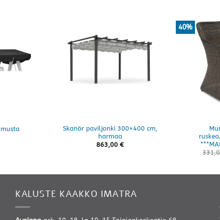
40%
Skanör paviljonki 300×400 cm,
Mur
 musta
harmaa
ruskea
***MA
863,00
€
331,
KALUSTE KAAKKO IMATRA