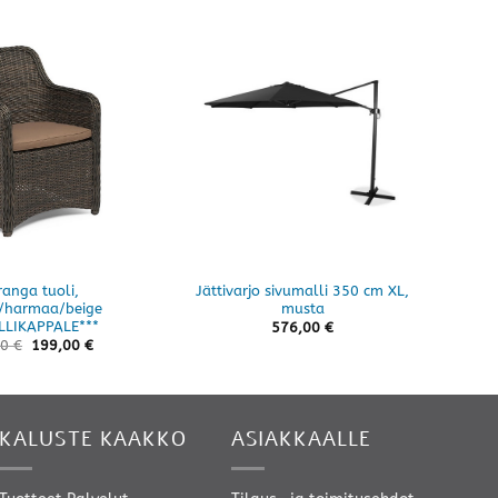
anga tuoli,
Jättivarjo sivumalli 350 cm XL,
/harmaa/beige
musta
LLIKAPPALE***
576,00
€
00
€
199,00
€
KALUSTE KAAKKO
ASIAKKAALLE