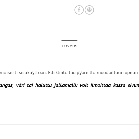
KUVAUS
inomaisesti sisäkäyttöön. Edsklinta luo pyöreillä muodoillaan upe
kangas, väri tai haluttu jalkamalli) voit ilmoittaa kassa siv