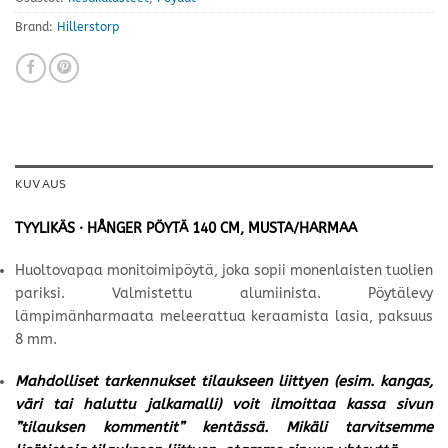
Brand:
Hillerstorp
KUVAUS
TYYLIKÄS · HÅNGER PÖYTÄ 140 CM, MUSTA/HARMAA
Huoltovapaa monitoimipöytä, joka sopii monenlaisten tuolien
pariksi. Valmistettu alumiinista. Pöytälevy
lämpimänharmaata meleerattua keraamista lasia, paksuus
8 mm.
Mahdolliset tarkennukset tilaukseen liittyen (esim. kangas,
väri tai haluttu jalkamalli) voit ilmoittaa kassa sivun
”tilauksen kommentit” kentässä. Mikäli tarvitsemme