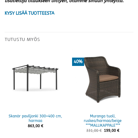
lisätietoja tilaukseen liittyen, otamme sinuun yhteyttä.
KYSY LISÄÄ TUOTTEESTA
TUTUSTU MYÖS
40%
Skanör paviljonki 300×400 cm,
Muranga tuoli,
harmaa
ruskea/harmaa/beige
***MALLIKAPPALE***
863,00
€
331,00
€
199,00
€