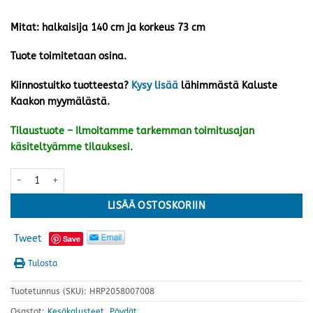
Mitat: halkaisija 140 cm ja korkeus 73 cm
Tuote toimitetaan osina.
Kiinnostuitko tuotteesta?
Kysy lisää
lähimmästä Kaluste
Kaakon myymälästä.
Tilaustuote – Ilmoitamme tarkemman toimitusajan
käsiteltyämme tilauksesi.
Hånger pöytä ø 140 cm, musta/harmaa määrä
LISÄÄ OSTOSKORIIN
Tweet
Save
Tulosta
Tuotetunnus (SKU):
HRP2058007008
Osastot:
Kesäkalusteet
,
Pöydät