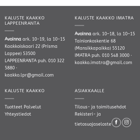
KALUSTE KAAKKO
KALUSTE KAAKKO IMATRA
LAPPEENRANTA
Avoinna
ark. 10–18, la 10–15
Avoinna
ark. 10-19, la 10-15
Tainionkoskentie 68
Kaakkoiskaari 22 (Prisma
(Mansikkapaikka) 55120
Lappee) 53500
IMATRA
puh. 010 548 3000
·
LAPPEENRANTA
puh. 010 322
kaakko.imatra@gmail.com
5880
·
kaakko.lpr@gmail.com
KALUSTE KAAKKO
ASIAKKAALLE
Tuotteet
Palvelut
Tilaus- ja toimitusehdot
Yhteystiedot
Rekisteri- ja
tietosuojaseloste