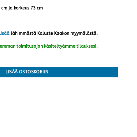
0 cm ja korkeus 73 cm
lisää
lähimmästä Kaluste Kaakon myymälästä.
kemman toimitusajan käsiteltyämme tilauksesi.
inen/harmaa määrä
LISÄÄ OSTOSKORIIN