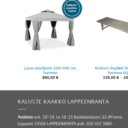
Luxor paviljonki 300×300 cm,
EcoFurn DayBed Da
harmaa
harmaa ölj
890,00
€
159,00
€
–
20
KALUSTE KAAKKO LAPPEENRANTA
Avoinna
ark. 10-19, la 10-15 Kaakkoiskaari 22 (Prisma
Lappee) 53500 LAPPEENRANTA
puh. 010 322 5880
·