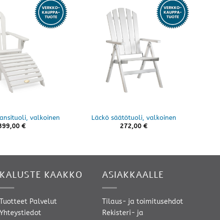
Ska
ansituoli, valkoinen
Läckö säätötuoli, valkoinen
399,00
€
272,00
€
KALUSTE KAAKKO
ASIAKKAALLE
Tuotteet
Palvelut
Tilaus- ja toimitusehdot
Yhteystiedot
Rekisteri- ja