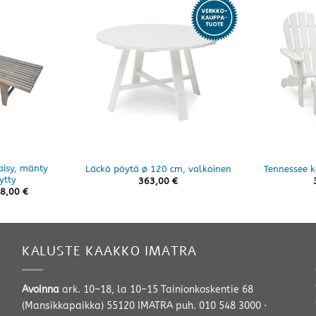
isy, mänty
Läckö pöytä ø 120 cm, valkoinen
Tennessee k
ytty
363,00
€
Hintaluokka:
8,00
€
159,00 €
-
208,00 €
KALUSTE KAAKKO IMATRA
Avoinna
ark. 10–18, la 10–15 Tainionkoskentie 68
(Mansikkapaikka) 55120 IMATRA
puh. 010 548 3000
·