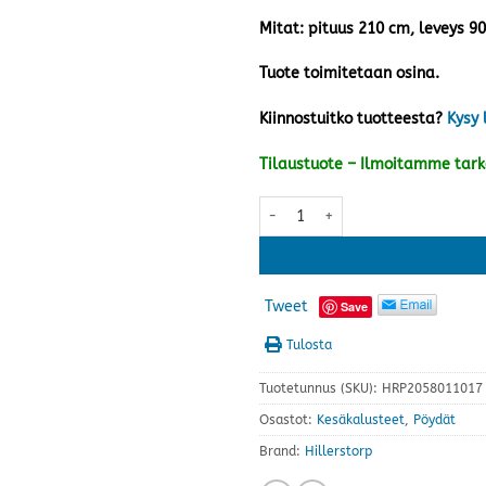
Mitat: pituus 210 cm, leveys 9
Tuote toimitetaan osina.
Kiinnostuitko tuotteesta?
Kysy 
Tilaustuote – Ilmoitamme tar
Hånger pöytä 210x90 cm, valko
Tweet
Save
Tulosta
Tuotetunnus (SKU):
HRP2058011017
Osastot:
Kesäkalusteet
,
Pöydät
Brand:
Hillerstorp