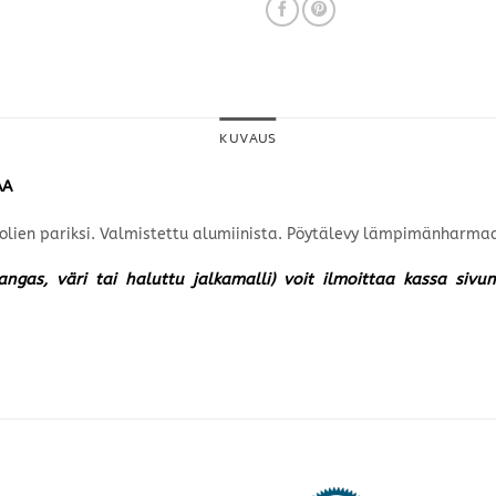
KUVAUS
AA
olien pariksi. Valmistettu alumiinista. Pöytälevy lämpimänharm
kangas, väri tai haluttu jalkamalli) voit ilmoittaa kassa siv