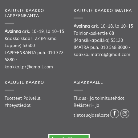
KALUSTE KAAKKO
KALUSTE KAAKKO IMATRA
LAPPEENRANTA
Avoinna
ark. 10–18, la 10–15
Avoinna
ark. 10-19, la 10-15
Tainionkoskentie 68
Kaakkoiskaari 22 (Prisma
(Mansikkapaikka) 55120
Lappee) 53500
IMATRA
puh. 010 548 3000
·
LAPPEENRANTA
puh. 010 322
kaakko.imatra@gmail.com
5880
·
kaakko.lpr@gmail.com
KALUSTE KAAKKO
ASIAKKAALLE
Tuotteet
Palvelut
Tilaus- ja toimitusehdot
Yhteystiedot
Rekisteri- ja
tietosuojaseloste