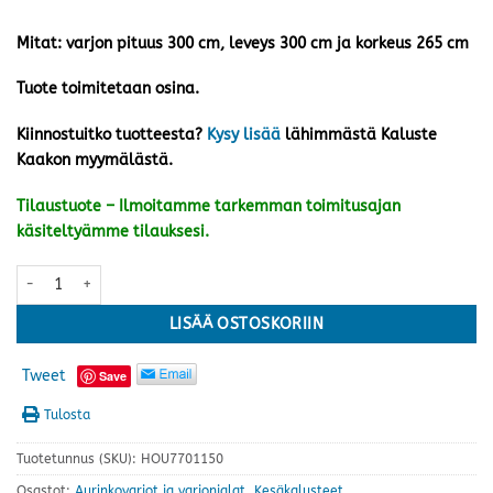
Mitat: varjon pituus 300 cm, leveys 300 cm ja korkeus 265 cm
Tuote toimitetaan osina.
Kiinnostuitko tuotteesta?
Kysy lisää
lähimmästä Kaluste
Kaakon myymälästä.
Tilaustuote – Ilmoitamme tarkemman toimitusajan
käsiteltyämme tilauksesi.
Jättivarjo Orlando 300x300 cm, musta määrä
LISÄÄ OSTOSKORIIN
Tweet
Save
Tulosta
Tuotetunnus (SKU):
HOU7701150
Osastot:
Aurinkovarjot ja varjonjalat
,
Kesäkalusteet