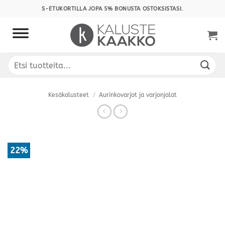
Skip
S-ETUKORTILLA JOPA 5% BONUSTA OSTOKSISTASI.
to
content
Etsi:
Kesäkalusteet
/
Aurinkovarjot ja varjonjalat
22%