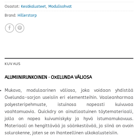
Osastot:
Kesäkalusteet
,
Modulisohvat
Brand:
Hillerstorp
KUVAUS
ALUMIINIRUNKOINEN · OXELUNDA VÄLIOSA
Mukava, modulaarinen väliosa, joka voidaan yhdistää
Oxelunda-sarjan useisiin eri elementteihin. Vaaleanharmaa
polyesteripehmuste, istuinosa nopeasti kuivuvaa
vaahtomuovia. Quickdry on ainutlaatuinen täytemateriaali,
jolla on nopea kuivumiskyky ja hyvä istumamukavuus.
Materiaali on hengittävää ja säänkestävää, ja siinä on avoin
solurakenne, joten se on ihanteellinen ulkokalusteisiin.