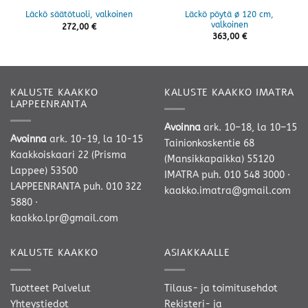
Läckö pöytä ø 120 cm,
Läckö säätötuoli, valkoinen
valkoinen
272,00
€
363,00
€
KALUSTE KAAKKO
KALUSTE KAAKKO IMATRA
LAPPEENRANTA
Avoinna
ark. 10–18, la 10–15
Avoinna
ark. 10-19, la 10-15
Tainionkoskentie 68
Kaakkoiskaari 22 (Prisma
(Mansikkapaikka) 55120
Lappee) 53500
IMATRA
puh. 010 548 3000
·
LAPPEENRANTA
puh. 010 322
kaakko.imatra@gmail.com
5880
·
kaakko.lpr@gmail.com
KALUSTE KAAKKO
ASIAKKAALLE
Tuotteet
Palvelut
Tilaus- ja toimitusehdot
Yhteystiedot
Rekisteri- ja