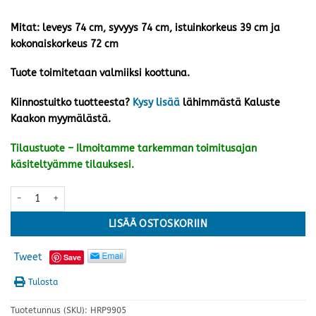
Mitat: leveys 74 cm, syvyys 74 cm, istuinkorkeus 39 cm ja
kokonaiskorkeus 72 cm
Tuote toimitetaan valmiiksi koottuna.
Kiinnostuitko tuotteesta?
Kysy lisää
lähimmästä Kaluste
Kaakon myymälästä.
Tilaustuote – Ilmoitamme tarkemman toimitusajan
käsiteltyämme tilauksesi.
Oxelunda väliosa, harmaa määrä
LISÄÄ OSTOSKORIIN
Tweet
Save
Tulosta
Tuotetunnus (SKU):
HRP9905