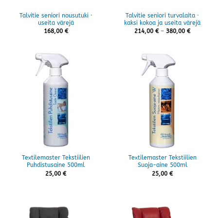
Talvitie seniori nousutuki ·
Talvitie seniori turvalaita ·
useita värejä
kaksi kokoa ja useita värejä
Hintaluok
168,00
€
214,00
€
–
380,00
€
214,00 €
-
380,00 €
Textilemaster Tekstiilien
Textilemaster Tekstiilien
Puhdistusaine 500ml
Suoja-aine 500ml
25,00
€
25,00
€