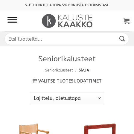
Skip
S-ETUKORTILLA JOPA 5% BONUSTA OSTOKSISTASI.
to
content
Etsi:
Seniorikalusteet
Seniorikalusteet
/
Sivu 4
VALITSE TUOTESUODATTIMET