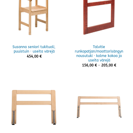
Susanna seniori tukituoli,
Talvitie
puuistuin · useita värejä
runkopatjan/moottorisängyn
nousutuki · kolme kokoa ja
454,00
€
useita värejä
Hintaluok
156,00
€
–
205,00
€
156,00 €
-
205,00 €