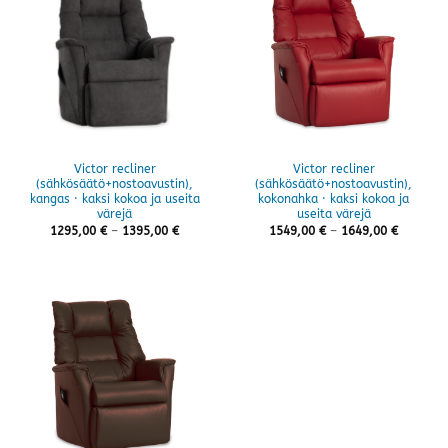
Victor recliner
Victor recliner
(sähkösäätö+nostoavustin),
(sähkösäätö+nostoavustin),
kangas · kaksi kokoa ja useita
kokonahka · kaksi kokoa ja
värejä
useita värejä
Hintaluokka:
Hintaluo
1295,00
€
–
1395,00
€
1549,00
€
–
1649,00
€
1295,00 €
1549,00 
-
-
1395,00 €
1649,00 