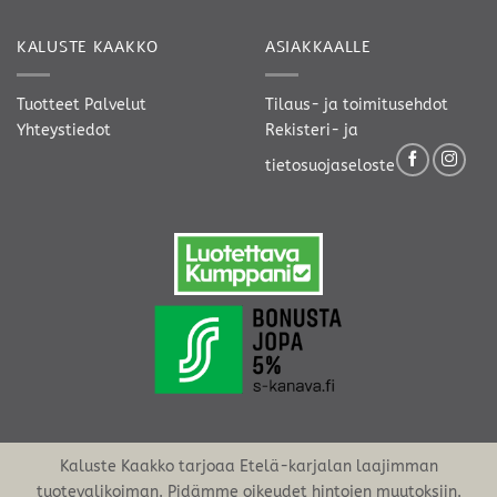
KALUSTE KAAKKO
ASIAKKAALLE
Tuotteet
Palvelut
Tilaus- ja toimitusehdot
Yhteystiedot
Rekisteri- ja
tietosuojaseloste
Kaluste Kaakko tarjoaa Etelä-karjalan laajimman
tuotevalikoiman. Pidämme oikeudet hintojen muutoksiin.