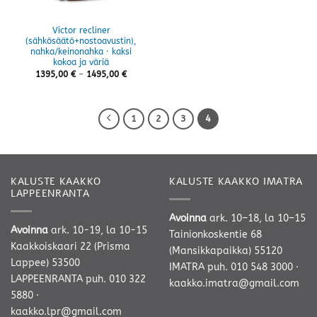
Victor recliner
(sähkösäätö+nostoavustin),
nahka/keinonahka · kaksi
kokoa ja väriä
Hintaluokka:
1395,00
€
–
1495,00
€
1395,00 €
-
1495,00 €
1
2
3
4
KALUSTE KAAKKO
KALUSTE KAAKKO IMATRA
LAPPEENRANTA
Avoinna
ark. 10–18, la 10–15
Avoinna
ark. 10-19, la 10-15
Tainionkoskentie 68
Kaakkoiskaari 22 (Prisma
(Mansikkapaikka) 55120
Lappee) 53500
IMATRA
puh. 010 548 3000
·
LAPPEENRANTA
puh. 010 322
kaakko.imatra@gmail.com
5880
·
kaakko.lpr@gmail.com