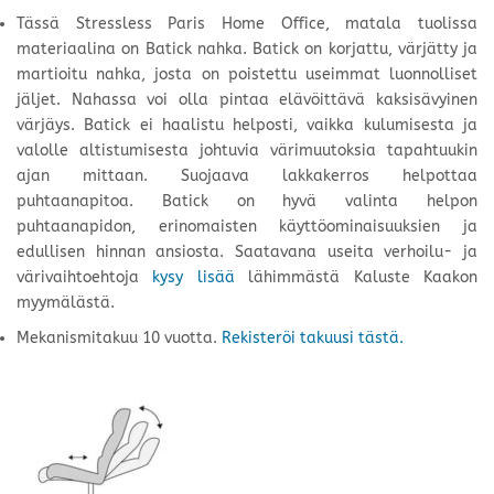
Tässä Stressless Paris Home Office, matala tuolissa
materiaalina on Batick
nahka. Batick on korjattu, värjätty ja
martioitu nahka, josta on poistettu useimmat luonnolliset
jäljet. Nahassa voi olla pintaa elävöittävä kaksisävyinen
värjäys. Batick ei haalistu helposti, vaikka kulumisesta ja
valolle altistumisesta johtuvia värimuutoksia tapahtuukin
ajan mittaan. Suojaava lakkakerros helpottaa
puhtaanapitoa. Batick on hyvä valinta helpon
puhtaanapidon, erinomaisten käyttöominaisuuksien ja
edullisen hinnan ansiosta. Saatavana useita verhoilu- ja
värivaihtoehtoja
kysy lisää
lähimmästä Kaluste Kaakon
myymälästä.
Mekanismitakuu 10 vuotta.
Rekisteröi takuusi tästä.