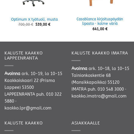
Casablanca kirjoituspöydän
Optimum X työtuoli, musta
lipasto · kolme väriä
700,00
€
539,00
€
641,00
€
KALUSTE KAAKKO
KALUSTE KAAKKO IMATRA
LAPPEENRANTA
Avoinna
ark. 10–18, la 10–15
Avoinna
ark. 10-19, la 10-15
Tainionkoskentie 68
Kaakkoiskaari 22 (Prisma
(Mansikkapaikka) 55120
Lappee) 53500
IMATRA
puh. 010 548 3000
·
LAPPEENRANTA
puh. 010 322
kaakko.imatra@gmail.com
5880
·
kaakko.lpr@gmail.com
KALUSTE KAAKKO
ASIAKKAALLE