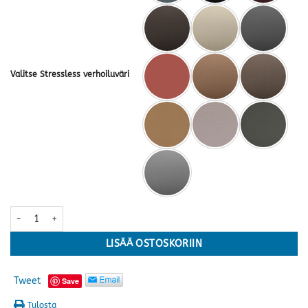
Valitse Stressless verhoiluväri
Stressless® Paris Home Office tuoli, matala, Batick kokonahka · usei
LISÄÄ OSTOSKORIIN
Tweet
Save
Tulosta