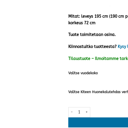
Mitat: leveys 195 cm (190 cm pa
korkeus 72 cm
Tuote toimitetaan osina.
Kiinnostuitko tuotteesta?
Kysy 
Tilaustuote – Ilmoitamme tar
Valitse vuodekoko
Valitse Kiteen Huonekalutehdas verh
Notte vuodesohva, valkoinen · ka