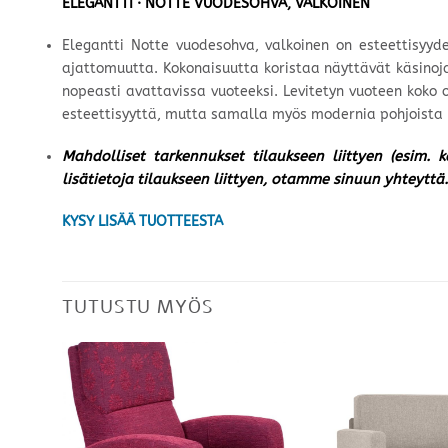
ELEGANTTI · NOTTE VUODESOHVA, VALKOINEN
Elegantti Notte vuodesohva, valkoinen on esteettisyyd
ajattomuutta. Kokonaisuutta koristaa näyttävät käsinojat
nopeasti avattavissa vuoteeksi. Levitetyn vuoteen koko 
esteettisyyttä, mutta samalla myös modernia pohjoista ho
Mahdolliset tarkennukset tilaukseen liittyen (esim. 
lisätietoja tilaukseen liittyen, otamme sinuun yhteyttä.
KYSY LISÄÄ TUOTTEESTA
TUTUSTU MYÖS