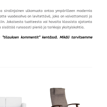
 ja sirolinjainen ulkomuoto antaa ympärilleen modernia
Notte vuodesohva on levitettävä, joka on vaivattomasti ja
in. Jokaisesta tuotteesta voi havaita klassista ajatonta
isältää runsaasti pieniä ja tarkkoja yksityiskohtia.
un ”tilauksen kommentit” kentässä. Mikäli tarvitsemme