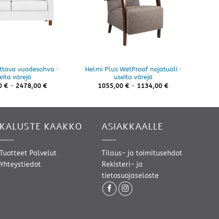
uttava vuodesohva ·
Helmi Plus WetProof nojatuoli ·
Ain
eita värejä
useita värejä
Hintaluokka:
Hintaluokka:
0
€
–
2478,00
€
1055,00
€
–
1134,00
€
2222,00 €
1055,00 €
-
-
2478,00 €
1134,00 €
KALUSTE KAAKKO
ASIAKKAALLE
Tuotteet
Palvelut
Tilaus- ja toimitusehdot
Yhteystiedot
Rekisteri- ja
tietosuojaseloste