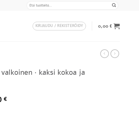
Etsi:
0,00
€
KIRJAUDU / REKISTERÖIDY
alkoinen · kaksi kokoa ja
Hintaluokka:
0
€
1314,00 €
-
1412,00 €