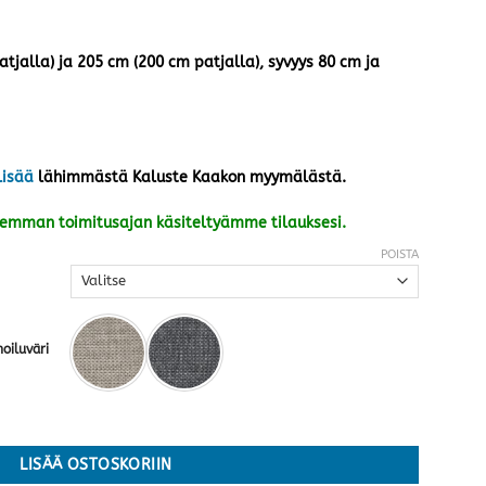
tjalla) ja 205 cm (200 cm patjalla), syvyys 80 cm ja
lisää
lähimmästä Kaluste Kaakon myymälästä.
kemman toimitusajan käsiteltyämme tilauksesi.
POISTA
oiluväri
ksi kokoa ja verhoiluväriä määrä
LISÄÄ OSTOSKORIIN