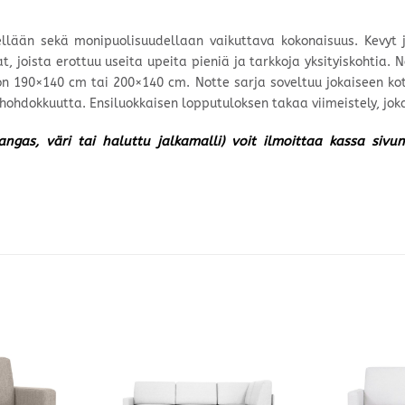
ellään sekä monipuolisuudellaan vaikuttava kokonaisuus. Kevyt
, joista erottuu useita upeita pieniä ja tarkkoja yksityiskohtia. 
on 190×140 cm tai 200×140 cm. Notte sarja soveltuu jokaiseen koti
hdokkuutta. Ensiluokkaisen lopputuloksen takaa viimeistely, joka s
kangas, väri tai haluttu jalkamalli) voit ilmoittaa kassa siv