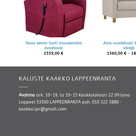
Tessa senior tuoli (nousemista
Aina vuodetuoli 8
avustava)
värejä
2559,00
€
1560,00
€
–
18
KALUSTE KAAKKO LAPPEENRANTA
Avoinna
ark. 10-19, la 10-15 Kaakkoiskaari 22 (Prisma
Lappee) 53500 LAPPEENRANTA
puh. 010 322 5880
·
kaakko.lpr@gmail.com