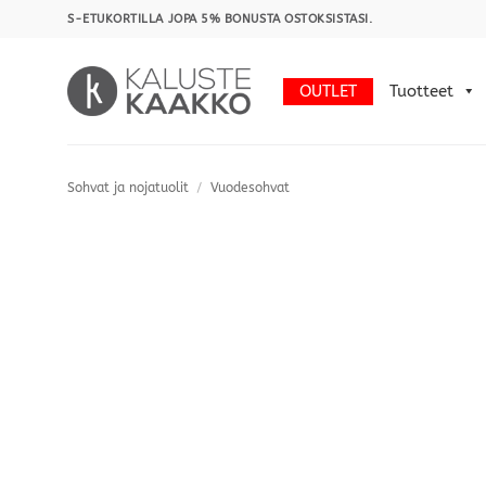
Skip
S-ETUKORTILLA JOPA 5% BONUSTA OSTOKSISTASI.
to
content
OUTLET
Tuotteet
Sohvat ja nojatuolit
/
Vuodesohvat