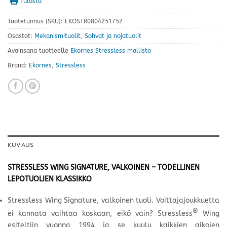
Tulosta
Tuotetunnus (SKU):
EKOSTR0804251752
Osastot:
Mekanismituolit
,
Sohvat ja nojatuolit
Avainsana tuotteelle
Ekornes Stressless mallisto
Brand:
Ekornes
,
Stressless
KUVAUS
STRESSLESS WING SIGNATURE, VALKOINEN – TODELLINEN
LEPOTUOLIEN KLASSIKKO
Stressless Wing Signature, valkoinen tuoli. Voittajajoukkuetta
®
ei kannata vaihtaa koskaan, eikö vain? Stressless
Wing
esiteltiin vuonna 1994 ja se kuulu kaikkien aikojen