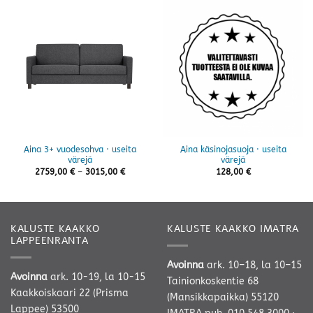
Aina 3+ vuodesohva · useita
Aina käsinojasuoja · useita
värejä
värejä
Hintaluokka:
2759,00
€
–
3015,00
€
128,00
€
2759,00 €
-
3015,00 €
KALUSTE KAAKKO
KALUSTE KAAKKO IMATRA
LAPPEENRANTA
Avoinna
ark. 10–18, la 10–15
Avoinna
ark. 10-19, la 10-15
Tainionkoskentie 68
Kaakkoiskaari 22 (Prisma
(Mansikkapaikka) 55120
Lappee) 53500