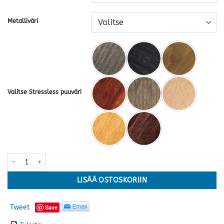
Metalliväri
Valitse Stressless puuväri
Stressless® Wing Signature, M-koko, Batick Milky White (valkoinen
LISÄÄ OSTOSKORIIN
Tweet
Save