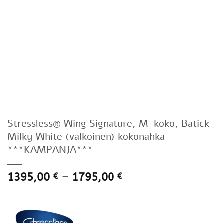
Stressless® Wing Signature, M-koko, Batick
Milky White (valkoinen) kokonahka
***KAMPANJA***
Hintaluokka:
1395,00
–
1795,00
€
€
1395,00 €
-
1795,00 €