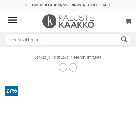
Skip
S-ETUKORTILLA JOPA 5% BONUSTA OSTOKSISTASI.
to
content
Etsi:
Sohvat ja nojatuolit
/
Mekanismituolit
27%