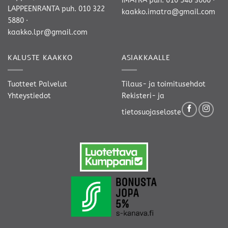
IMATRA
puh. 010 548 3000
·
LAPPEENRANTA
puh. 010 322
kaakko.imatra@gmail.com
5880
·
kaakko.lpr@gmail.com
KALUSTE KAAKKO
ASIAKKAALLE
Tuotteet
Palvelut
Tilaus- ja toimitusehdot
Yhteystiedot
Rekisteri- ja
tietosuojaseloste