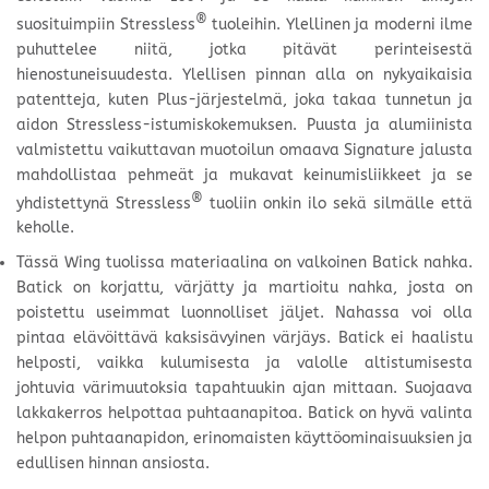
®
suosituimpiin Stressless
tuoleihin. Ylellinen ja moderni ilme
puhuttelee niitä, jotka pitävät perinteisestä
hienostuneisuudesta. Ylellisen pinnan alla on nykyaikaisia
patentteja, kuten Plus-järjestelmä, joka takaa tunnetun ja
aidon Stressless-istumiskokemuksen. Puusta ja alumiinista
valmistettu vaikuttavan muotoilun omaava Signature jalusta
mahdollistaa pehmeät ja mukavat keinumisliikkeet ja se
®
yhdistettynä Stressless
tuoliin onkin ilo sekä silmälle että
keholle.
Tässä Wing tuolissa materiaalina on valkoinen Batick
nahka.
Batick on korjattu, värjätty ja martioitu nahka, josta on
poistettu useimmat luonnolliset jäljet. Nahassa voi olla
pintaa elävöittävä kaksisävyinen värjäys. Batick ei haalistu
helposti, vaikka kulumisesta ja valolle altistumisesta
johtuvia värimuutoksia tapahtuukin ajan mittaan. Suojaava
lakkakerros helpottaa puhtaanapitoa. Batick on hyvä valinta
helpon puhtaanapidon, erinomaisten käyttöominaisuuksien ja
edullisen hinnan ansiosta.