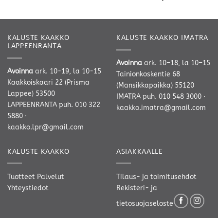
KALUSTE KAAKKO
KALUSTE KAAKKO IMATRA
LAPPEENRANTA
Avoinna
ark. 10–18, la 10–15
Avoinna
ark. 10-19, la 10-15
Tainionkoskentie 68
Kaakkoiskaari 22 (Prisma
(Mansikkapaikka) 55120
Lappee) 53500
IMATRA
puh. 010 548 3000
·
LAPPEENRANTA
puh. 010 322
kaakko.imatra@gmail.com
5880
·
kaakko.lpr@gmail.com
KALUSTE KAAKKO
ASIAKKAALLE
Tuotteet
Palvelut
Tilaus- ja toimitusehdot
Yhteystiedot
Rekisteri- ja
tietosuojaseloste