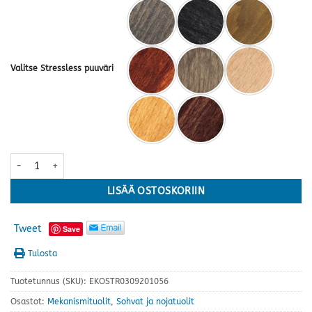
Valitse Stressless puuväri
Stressless® Consul Classic, M-koko, Batick Milky White kokonahka
LISÄÄ OSTOSKORIIN
Tweet
Save
Tulosta
Tuotetunnus (SKU):
EKOSTR0309201056
Osastot:
Mekanismituolit
,
Sohvat ja nojatuolit