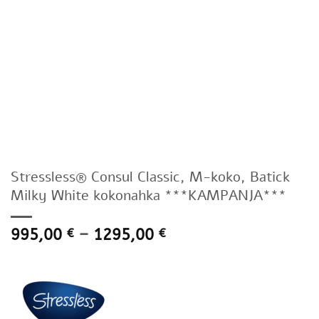
Stressless® Consul Classic, M-koko, Batick
Milky White kokonahka ***KAMPANJA***
Hintaluokka:
995,00
–
1295,00
€
€
995,00 €
-
1295,00 €