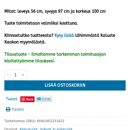
Mitat: leveys 56 cm, syvyys 97 cm ja korkeus 100 cm
Tuote toimitetaan valmiiksi koottuna.
Kiinnostuitko tuotteesta?
Kysy lisää
lähimmästä Kaluste
Kaakon myymälästä.
Tilaustuote – Ilmoitamme tarkemman toimitusajan
käsiteltyämme tilauksesi.
Ruska keinutuoli, valkoinen määrä
LISÄÄ OSTOSKORIIN
Tweet
Save
Tulosta
Tuotetunnus (SKU):
KHA1601231422
Osastot:
Keinutuolit
,
Sohvat ja nojatuolit