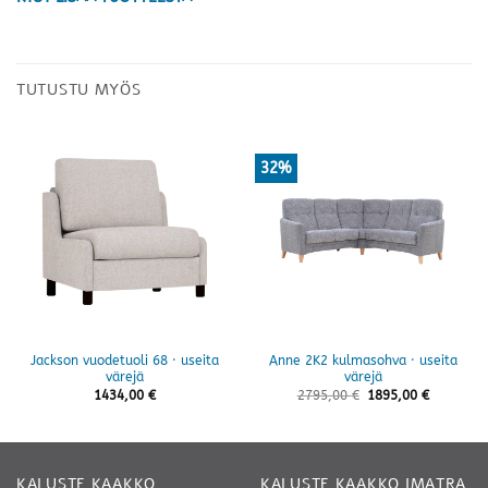
TUTUSTU MYÖS
32%
Jackson vuodetuoli 68 · useita
Anne 2K2 kulmasohva · useita
värejä
värejä
1434,00
€
2795,00
€
1895,00
€
KALUSTE KAAKKO
KALUSTE KAAKKO IMATRA