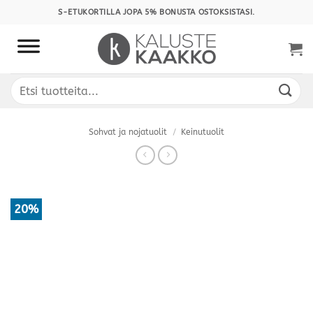
Skip
S-ETUKORTILLA JOPA 5% BONUSTA OSTOKSISTASI.
to
content
Etsi:
Sohvat ja nojatuolit
/
Keinutuolit
20%