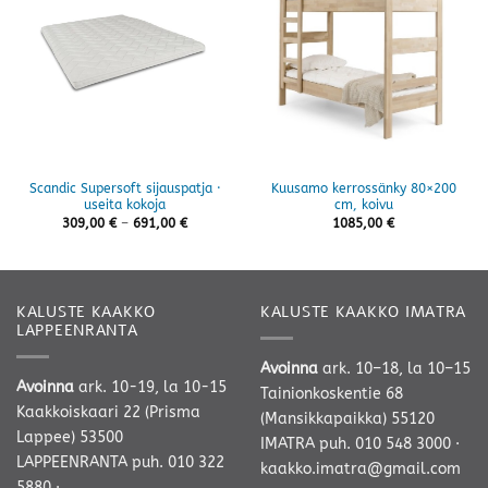
Scandic Supersoft sijauspatja ·
Kuusamo kerrossänky 80×200
useita kokoja
cm, koivu
Hintaluokka:
309,00
€
–
691,00
€
1085,00
€
309,00 €
-
691,00 €
KALUSTE KAAKKO
KALUSTE KAAKKO IMATRA
LAPPEENRANTA
Avoinna
ark. 10–18, la 10–15
Avoinna
ark. 10-19, la 10-15
Tainionkoskentie 68
Kaakkoiskaari 22 (Prisma
(Mansikkapaikka) 55120
Lappee) 53500
IMATRA
puh. 010 548 3000
·
LAPPEENRANTA
puh. 010 322
kaakko.imatra@gmail.com
5880
·