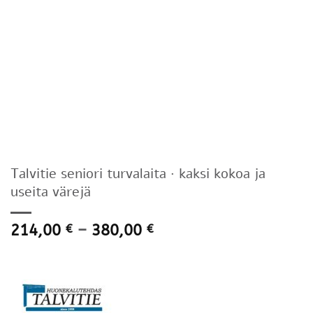
Talvitie seniori turvalaita · kaksi kokoa ja
useita värejä
Hintaluokka:
214,00
–
380,00
€
€
214,00 €
-
380,00 €