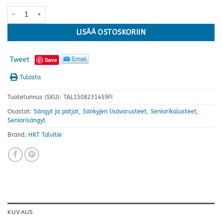
Talvitie seniori turvalaita · kaksi kokoa ja useita värejä määrä
LISÄÄ OSTOSKORIIN
Tweet
Save
Tulosta
Tuotetunnus (SKU):
TAL1508231459FI
Osastot:
Sängyt ja patjat
,
Sänkyjen lisävarusteet
,
Seniorikalusteet
,
Seniorisängyt
Brand:
HKT Talvitie
KUVAUS