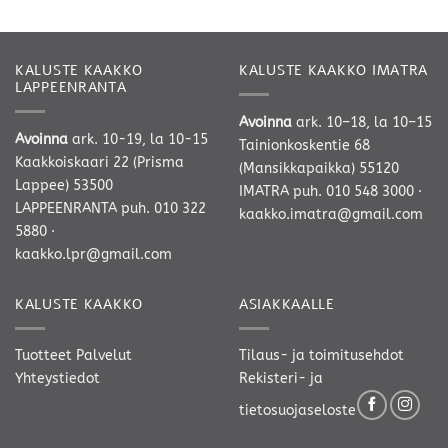
699,00 €
309,00 €
-
-
749,00 €
691,00 €
KALUSTE KAAKKO
KALUSTE KAAKKO IMATRA
LAPPEENRANTA
Avoinna
ark. 10–18, la 10–15
Avoinna
ark. 10-19, la 10-15
Tainionkoskentie 68
Kaakkoiskaari 22 (Prisma
(Mansikkapaikka) 55120
Lappee) 53500
IMATRA
puh. 010 548 3000
·
LAPPEENRANTA
puh. 010 322
kaakko.imatra@gmail.com
5880
·
kaakko.lpr@gmail.com
KALUSTE KAAKKO
ASIAKKAALLE
Tuotteet
Palvelut
Tilaus- ja toimitusehdot
Yhteystiedot
Rekisteri- ja
tietosuojaseloste