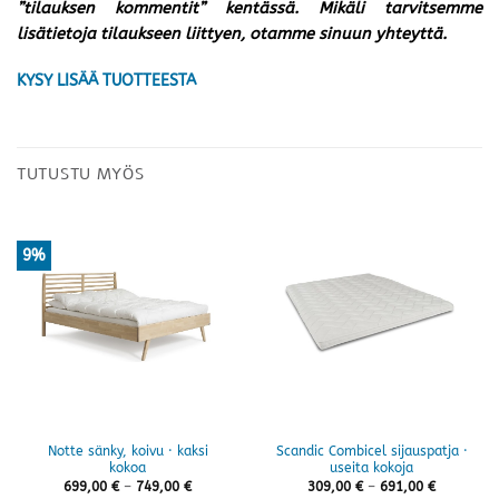
”tilauksen kommentit” kentässä. Mikäli tarvitsemme
lisätietoja tilaukseen liittyen, otamme sinuun yhteyttä.
KYSY LISÄÄ TUOTTEESTA
TUTUSTU MYÖS
9%
Notte sänky, koivu · kaksi
Scandic Combicel sijauspatja ·
kokoa
useita kokoja
Hintaluokka:
Hintaluok
699,00
€
–
749,00
€
309,00
€
–
691,00
€