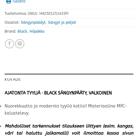
Tulosta
Tuotetunnus (SKU):
HII2501251435FI
Osastot:
Sängynpäädyt
,
Sängyt ja patjat
Brand:
Black
,
Hiipakka
KUVAUS
AJATONTA TYYLIÄ · BLACK SÄNGYNPÄÄTY, VALKOINEN
Nuorekkuutta ja modernia tyyliä kotiisi! Materiaalina MFC-
kalustelevy.
Mahdolliset tarkennukset tilaukseen liittyen (esim. kangas,
väri tai haluttu jalkamalli) voit ilmoittaa kassa sivun