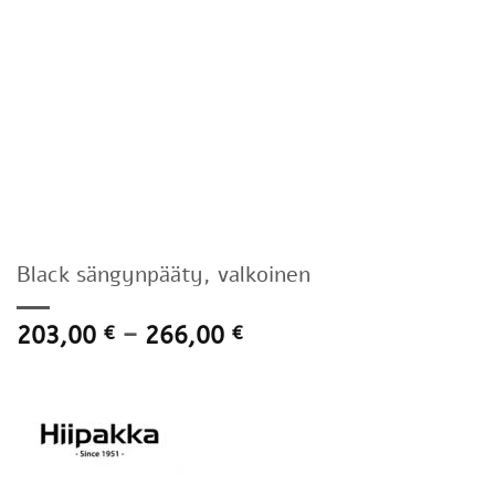
Black sängynpääty, valkoinen
Hintaluokka:
203,00
–
266,00
€
€
203,00 €
-
266,00 €