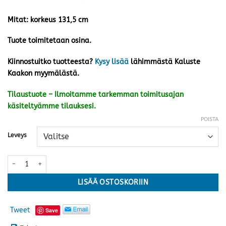
Mitat: korkeus 131,5 cm
Tuote toimitetaan osina.
Kiinnostuitko tuotteesta?
Kysy lisää
lähimmästä Kaluste
Kaakon myymälästä.
Tilaustuote – Ilmoitamme tarkemman toimitusajan
käsiteltyämme tilauksesi.
POISTA
Leveys
Black sängynpääty, valkoinen määrä
LISÄÄ OSTOSKORIIN
Tweet
Save