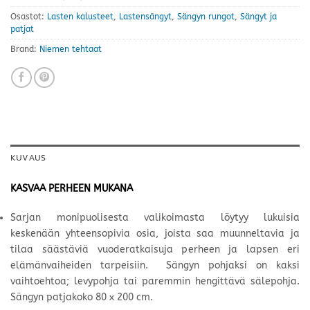
Osastot:
Lasten kalusteet
,
Lastensängyt
,
Sängyn rungot
,
Sängyt ja
patjat
Brand:
Niemen tehtaat
KUVAUS
KASVAA PERHEEN MUKANA
Sarjan monipuolisesta valikoimasta löytyy lukuisia
keskenään yhteensopivia osia, joista saa muunneltavia ja
tilaa säästäviä vuoderatkaisuja perheen ja lapsen eri
elämänvaiheiden tarpeisiin. Sängyn pohjaksi on kaksi
vaihtoehtoa; levypohja tai paremmin hengittävä sälepohja.
Sängyn patjakoko 80 x 200 cm.