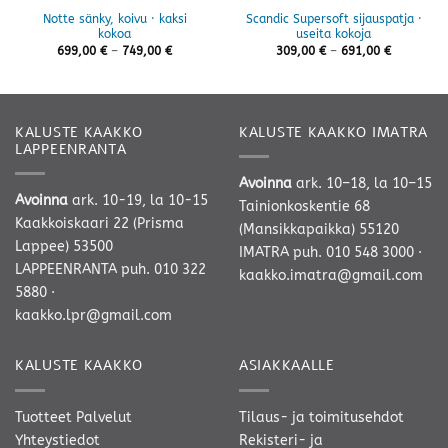
Notte sänky, koivu · kaksi
Scandic Supersoft sijauspatja ·
kokoa
useita kokoja
Hintaluokka:
Hintaluok
699,00
€
–
749,00
€
309,00
€
–
691,00
€
699,00 €
309,00 €
-
-
749,00 €
691,00 €
KALUSTE KAAKKO
KALUSTE KAAKKO IMATRA
LAPPEENRANTA
Avoinna
ark. 10–18, la 10–15
Avoinna
ark. 10-19, la 10-15
Tainionkoskentie 68
Kaakkoiskaari 22 (Prisma
(Mansikkapaikka) 55120
Lappee) 53500
IMATRA
puh. 010 548 3000
·
LAPPEENRANTA
puh. 010 322
kaakko.imatra@gmail.com
5880
·
kaakko.lpr@gmail.com
KALUSTE KAAKKO
ASIAKKAALLE
Tuotteet
Palvelut
Tilaus- ja toimitusehdot
Yhteystiedot
Rekisteri- ja