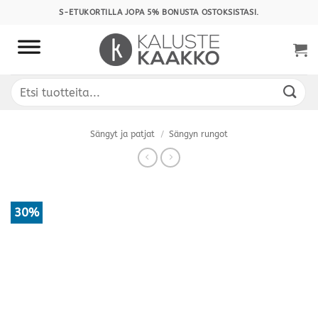
Skip
S-ETUKORTILLA JOPA 5% BONUSTA OSTOKSISTASI.
to
content
Etsi:
Sängyt ja patjat
/
Sängyn rungot
30%