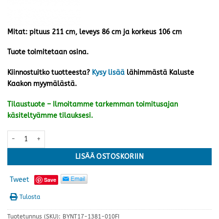
Mitat: pituus 211 cm, leveys 86 cm ja korkeus 106 cm
Tuote toimitetaan osina.
Kiinnostuitko tuotteesta?
Kysy lisää
lähimmästä Kaluste
Kaakon myymälästä.
Tilaustuote – Ilmoitamme tarkemman toimitusajan
käsiteltyämme tilauksesi.
Unipuu pikkuparvi sälepohjalla 80x200 cm, valkoinen määrä
LISÄÄ OSTOSKORIIN
Tweet
Save
Tulosta
Tuotetunnus (SKU):
BYNT17-1381-010FI