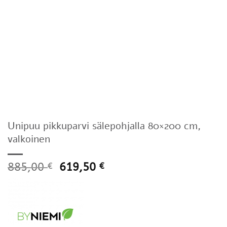
Unipuu pikkuparvi sälepohjalla 80×200 cm,
valkoinen
885,00
619,50
€
€