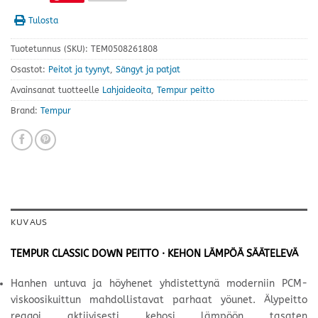
Tulosta
Tuotetunnus (SKU):
TEM0508261808
Osastot:
Peitot ja tyynyt
,
Sängyt ja patjat
Avainsanat tuotteelle
Lahjaideoita
,
Tempur peitto
Brand:
Tempur
KUVAUS
TEMPUR CLASSIC DOWN PEITTO · KEHON LÄMPÖÄ SÄÄTELEVÄ
Hanhen untuva ja höyhenet yhdistettynä moderniin PCM-
viskoosikuittun mahdollistavat parhaat yöunet. Älypeitto
reagoi aktiivisesti kehosi lämpöön tasaten