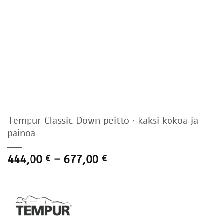
Tempur Classic Down peitto · kaksi kokoa ja
painoa
Hintaluokka:
444,00
–
677,00
€
€
444,00 €
-
677,00 €