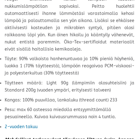
nukkumislämpötilan sopivaksi. Peitto huolehtii
automaattisesti ihanne lämmöstäsi varastoimalla kehosi
lämpöä ja palauttamalla sen yön aikana. Lisäksi se ehkäisee
aktiivisesti kosteuden ja mikrobien syntyä, pitäen olosi
raikkaana läpi yön. Kun öinen hikoilu ja kääntyily vähenevät,
nukut entistä paremmin. Öko-Tex-sertifioidut materiaalit
eivät sisällä haitallisia kemikaaleja.
Täyte: 90% valkoista hanhenuntuvaa ja 10% pieniä höyheniä,
luokka 1 (70% täytteestä), lämpöön reagoivaa PCM-viskoosi-
ja polyesterkuitua (30% täytteestä)
Täytteen määrä: Light 90g (lämpimiin olosuhteisiin) ja
Standard 200g (vuoden ympäri, erityisesti talveen)
Kangas: 100% puuvillaa, lankaluku (thread count) 233
Pesu: max 60 asteessa miedolla entsyymittömällä
pesuaineella. Kuivaa kuivausrummussa noin 4 tuntia.
2-vuoden takuu