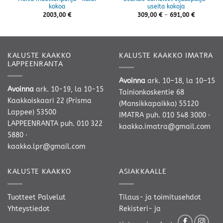
kokoa
useita kokoja
Hintaluok
2003,00
€
309,00
€
–
691,00
€
309,00 €
-
691,00 €
KALUSTE KAAKKO
KALUSTE KAAKKO IMATRA
LAPPEENRANTA
Avoinna
ark. 10–18, la 10–15
Avoinna
ark. 10-19, la 10-15
Tainionkoskentie 68
Kaakkoiskaari 22 (Prisma
(Mansikkapaikka) 55120
Lappee) 53500
IMATRA
puh. 010 548 3000
·
LAPPEENRANTA
puh. 010 322
kaakko.imatra@gmail.com
5880
·
kaakko.lpr@gmail.com
KALUSTE KAAKKO
ASIAKKAALLE
Tuotteet
Palvelut
Tilaus- ja toimitusehdot
Yhteystiedot
Rekisteri- ja