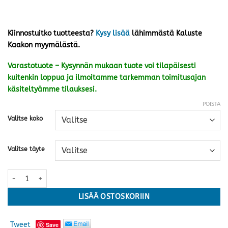
Kiinnostuitko tuotteesta?
Kysy lisää
lähimmästä Kaluste
Kaakon myymälästä.
Varastotuote – Kysynnän mukaan tuote voi tilapäisesti
kuitenkin loppua ja ilmoitamme tarkemman toimitusajan
käsiteltyämme tilauksesi.
POISTA
Valitse koko
Valitse täyte
Tempur Classic Down peitto · kaksi kokoa ja painoa määrä
LISÄÄ OSTOSKORIIN
Tweet
Save