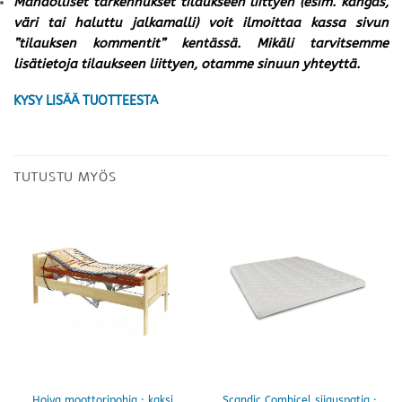
Mahdolliset tarkennukset tilaukseen liittyen (esim. kangas,
väri tai haluttu jalkamalli) voit ilmoittaa kassa sivun
”tilauksen kommentit” kentässä. Mikäli tarvitsemme
lisätietoja tilaukseen liittyen, otamme sinuun yhteyttä.
KYSY LISÄÄ TUOTTEESTA
TUTUSTU MYÖS
Hoiva moottoripohja · kaksi
Scandic Combicel sijauspatja ·