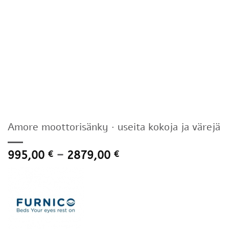
Amore moottorisänky · useita kokoja ja värejä
Hintaluokka:
995,00
–
2879,00
€
€
995,00 €
-
2879,00 €