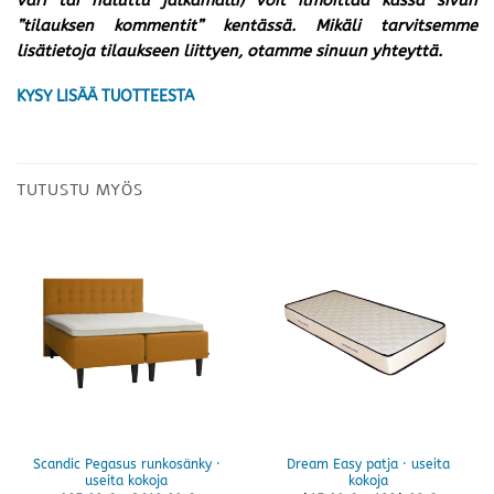
väri tai haluttu jalkamalli) voit ilmoittaa kassa sivun
”tilauksen kommentit” kentässä. Mikäli tarvitsemme
lisätietoja tilaukseen liittyen, otamme sinuun yhteyttä.
KYSY LISÄÄ TUOTTEESTA
TUTUSTU MYÖS
Scandic Pegasus runkosänky ·
Dream Easy patja · useita
useita kokoja
kokoja