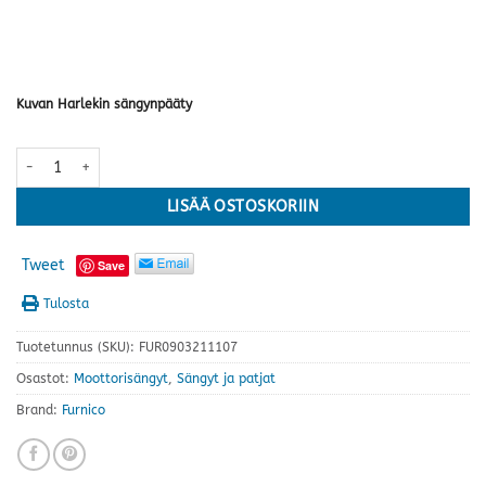
Kuvan Harlekin sängynpääty
Amore moottorisänky · useita kokoja ja värejä määrä
LISÄÄ OSTOSKORIIN
Tweet
Save
Tulosta
Tuotetunnus (SKU):
FUR0903211107
Osastot:
Moottorisängyt
,
Sängyt ja patjat
Brand:
Furnico