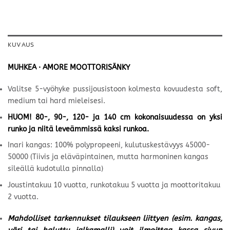
KUVAUS
MUHKEA · AMORE MOOTTORISÄNKY
Valitse 5-vyöhyke pussijousistoon kolmesta kovuudesta soft,
medium tai hard mieleisesi.
HUOM! 80-, 90-, 120- ja 140 cm kokonaisuudessa on yksi
runko ja niitä leveämmissä kaksi runkoa.
Inari kangas: 100% polypropeeni, kulutuskestävyys 45000-
50000 (Tiivis ja eläväpintainen, mutta harmoninen kangas
sileällä kudotulla pinnalla)
Joustintakuu 10 vuotta, runkotakuu 5 vuotta ja moottoritakuu
2 vuotta.
Mahdolliset tarkennukset tilaukseen liittyen (esim. kangas,