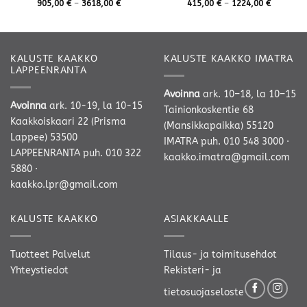
Hintaluokka:
Hintaluok
905,00
€
–
3618,00
€
415,00
€
–
1224,00
€
905,00 €
415,00 €
-
-
3618,00 €
1224,00 
KALUSTE KAAKKO
KALUSTE KAAKKO IMATRA
LAPPEENRANTA
Avoinna
ark. 10–18, la 10–15
Avoinna
ark. 10-19, la 10-15
Tainionkoskentie 68
Kaakkoiskaari 22 (Prisma
(Mansikkapaikka) 55120
Lappee) 53500
IMATRA
puh. 010 548 3000
·
LAPPEENRANTA
puh. 010 322
kaakko.imatra@gmail.com
5880
·
kaakko.lpr@gmail.com
KALUSTE KAAKKO
ASIAKKAALLE
Tuotteet
Palvelut
Tilaus- ja toimitusehdot
Yhteystiedot
Rekisteri- ja
tietosuojaseloste