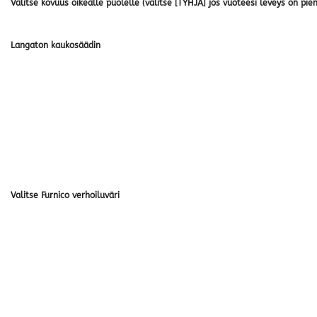
Valitse kovuus oikealle puolelle (valitse [TYHJÄ] jos vuoteesi leveys on pi
Langaton kaukosäädin
Valitse Furnico verhoiluväri