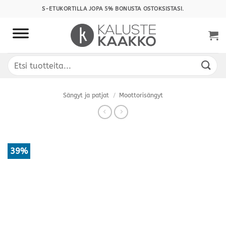
Skip
S-ETUKORTILLA JOPA 5% BONUSTA OSTOKSISTASI.
to
content
Etsi:
Sängyt ja patjat
/
Moottorisängyt
39%