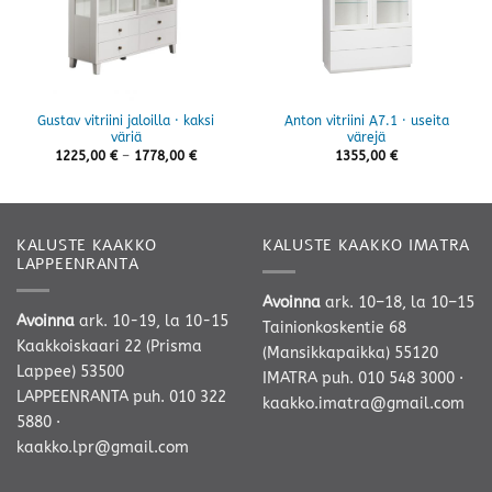
Gustav vitriini jaloilla · kaksi
Anton vitriini A7.1 · useita
väriä
värejä
Hintaluokka:
1225,00
€
–
1778,00
€
1355,00
€
1225,00 €
-
1778,00 €
KALUSTE KAAKKO
KALUSTE KAAKKO IMATRA
LAPPEENRANTA
Avoinna
ark. 10–18, la 10–15
Avoinna
ark. 10-19, la 10-15
Tainionkoskentie 68
Kaakkoiskaari 22 (Prisma
(Mansikkapaikka) 55120
Lappee) 53500
IMATRA
puh. 010 548 3000
·
LAPPEENRANTA
puh. 010 322
kaakko.imatra@gmail.com
5880
·
kaakko.lpr@gmail.com