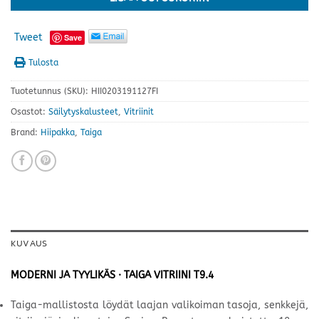
Tweet
Save
Tulosta
Tuotetunnus (SKU):
HII0203191127FI
Osastot:
Säilytyskalusteet
,
Vitriinit
Brand:
Hiipakka
,
Taiga
KUVAUS
MODERNI JA TYYLIKÄS · TAIGA VITRIINI T9.4
Taiga-mallistosta löydät laajan valikoiman tasoja, senkkejä,