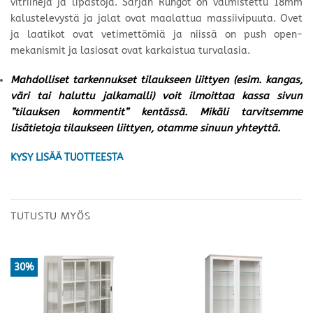
vitriinejä ja lipastoja. Sarjan Rungot on valmistettu 18mm
kalustelevystä ja jalat ovat maalattua massiivipuuta. Ovet
ja laatikot ovat vetimettömiä ja niissä on push open-
mekanismit ja lasiosat ovat karkaistua turvalasia.
Mahdolliset tarkennukset tilaukseen liittyen (esim. kangas,
väri tai haluttu jalkamalli) voit ilmoittaa kassa sivun
”tilauksen kommentit” kentässä. Mikäli tarvitsemme
lisätietoja tilaukseen liittyen, otamme sinuun yhteyttä.
KYSY LISÄÄ TUOTTEESTA
TUTUSTU MYÖS
30%