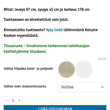
Mitat: leveys 67 cm, syvyys 45 cm ja korkeus 178 cm
Tuotteeseen on kiinnitettävä vain jalat.
Kiinnostuitko tuotteesta?
Kysy lisää
lähimmästä Kaluste
Kaakon myymälästä.
Tilaustuote – Ilmoitamme tarkemman toimitusajan
käsiteltyämme tilauksesi.
POISTA
Valitse Hiipakka kansi- ja pohjaväri
Valitse oven avautumissuunta
Taiga vitriini T9.4 · kaksi väriä määrä
LISÄÄ OSTOSKORIIN