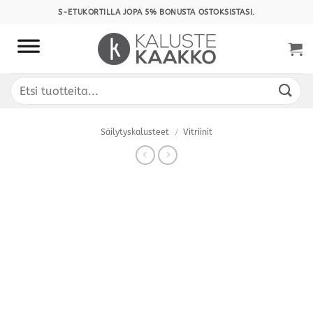
Skip
S-ETUKORTILLA JOPA 5% BONUSTA OSTOKSISTASI.
to
content
Etsi:
Säilytyskalusteet
/
Vitriinit